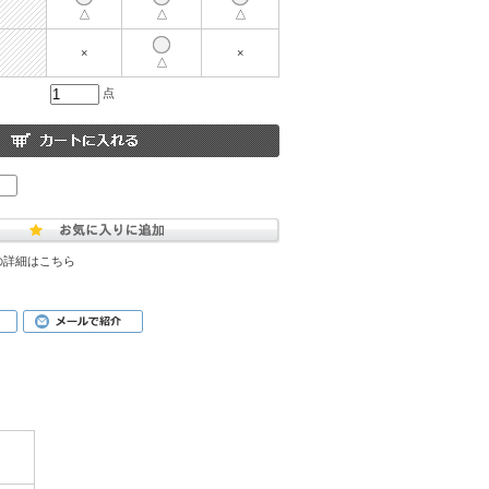
△
△
△
×
×
△
点
の詳細はこちら