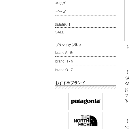
キッズ
グッズ
現品限り！
SALE
ブランドから選ぶ
（
brand A - G
brand H - N
brand O - Z
【
K
おすすめブランド
K
お
フ
体
【
○