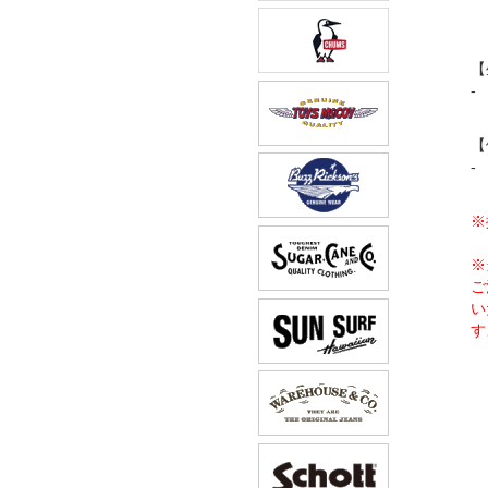
【
-
【
-
※
※
ご
い
す