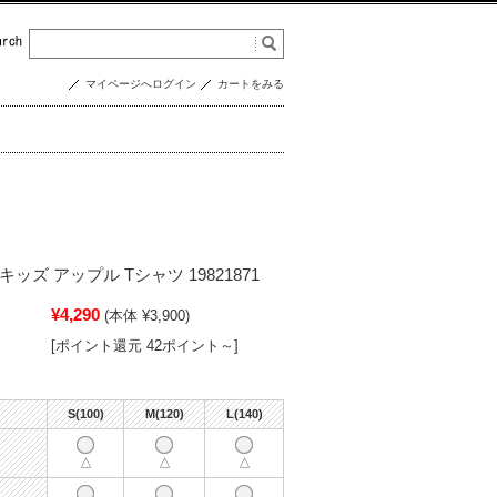
マイページへログイン
カートをみる
 キッズ アップル Tシャツ 19821871
¥4,290
(本体 ¥3,900)
[ポイント還元 42ポイント～]
S(100)
M(120)
L(140)
△
△
△