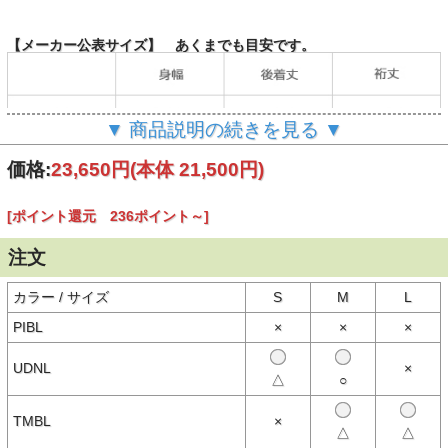
【メーカー公表サイズ】 あくまでも目安です。
▼ 商品説明の続きを見る ▼
価格:
23,650円
(本体 21,500円)
[ポイント還元 236ポイント～]
（単位：cm）
注文
カラー / サイズ
S
M
L
【商品説明】
パタゴニアのアーカイブからヒントを得た、オールシーズン型の軽量
PIBL
×
×
×
なジェンダー・インクルーシブのプルオーバー。フェアトレード・サ
ーティファイドの工場で製造
UDNL
×
△
○
ソフトなコットン素材
平織りの表面を起毛させたソフトなコットン・イン・コンバージョン
（移行期間中のコットン）100％素材
TMBL
×
△
△
調節可能なフード