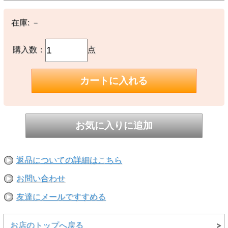
３枚パネル構造の固定式フードは開口部に施したドローコードでしっ
かりと閉じることが可能
在庫:
－
プルオーバーのスタイル
４つのスナップ留め付き前立てを備えたプルオーバーのスタイル
マースピアル型のフロントポケット付き
購入数：
点
フラップ付き横型ジッパー式ポケット
伸縮性を備えた袖口
エラスティックを包み込んだ袖口
ドローコード付きの裾
裾はドローコードで調節可能
この製品を製造する工場の従業員を支援
工場の従業員にプレミアム賃金が支払われるフェアトレード・サーテ
ィファイドの工場で製造
原産国
スリランカ製
重さ
返品についての詳細はこちら
556 g (19.6 oz)
お問い合わせ
【素材】
○本体：平織りの表面を起毛させた6.2オンス・、コットン・イン・コ
友達にメールですすめる
ンバージョン100％。フェアトレード・サーティファイドの工場で製
造
お店のトップへ戻る