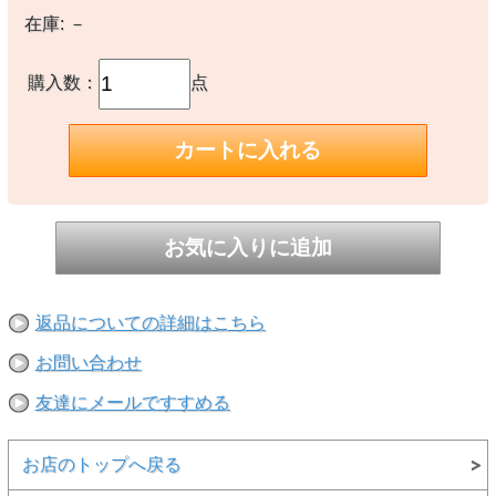
ル・ポリエステル55％／リサイクル・コットン45％混紡）
在庫:
－
プルオン式スウェットパンツ
伸縮性のウエストバンドと調節可能なドローストリングを備えたシン
プルなプルオン式。横からアクセス可能なフロントポケット付き
購入数：
点
裾に向かってやや細くなるカット。伸縮性を備えた裾
裾に向かって細くなるクラシックなスタイル。温かさを封じ込める伸
縮性を備えた裾
この製品を製造する工場の従業員を支援
工場の従業員にプレミアム賃金が支払われるフェアトレード・サーテ
ィファイドの縫製を採用
原産国
メキシコ製
重さ
549 g (19.35 oz)
返品についての詳細はこちら
【素材】
○本体：裏起毛を施した11.5オンス・消費者から回収されたリサイク
お問い合わせ
ル・ポリエステル55％／リサイクル・コットン45％のフリース。フ
ェアトレード・サーティファイドの工場で製造
友達にメールですすめる
【備考】
○レギュラー・フィット
お店のトップへ戻る
※撮影時の環境やご使用のPCモニター等の環境により実際の色味と