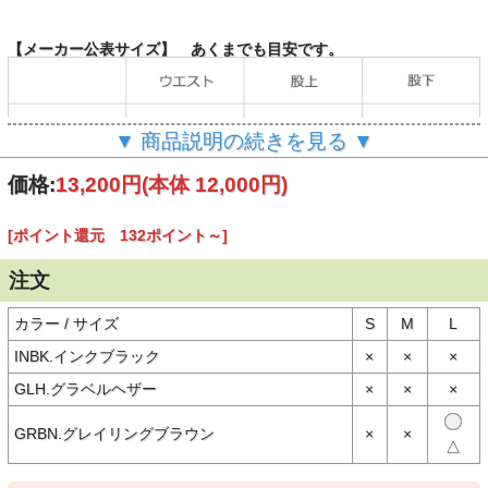
【メーカー公表サイズ】 あくまでも目安です。
▼ 商品説明の続きを見る ▼
価格:
13,200円
(本体 12,000円)
[ポイント還元 132ポイント～]
（単位：cm）
注文
カラー / サイズ
S
M
L
【商品説明】
フィッツロイが心に浮かんだら、リサイクル・ポリエステル／リサイ
INBK.インクブラック
×
×
×
クル・コットン混紡素材を使用し、フィッツロイ・アイコン・ロゴを
入れたこのパンツの出番。端切れと回収されたペットボトルを利用す
GLH.グラベルヘザー
×
×
×
ることによりバージン原料への依存を削減。フェアトレード・サーテ
ィファイドの工場で製造
GRBN.グレイリングブラウン
×
×
△
リサイクル素材100％
内側が起毛仕上げで自然な伸縮性を備え、ソフトながら丈夫なリサイ
クル素材100％のニット・フリース（消費者から回収されたリサイク