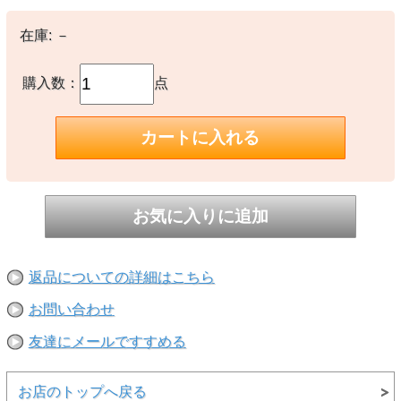
ャラクシーボウリングピンボタンはオリジナルで作成。
在庫:
－
【素材】
〇本体：ポリエステル80% コットン20%
購入数：
点
【生産国】
○中国製
【備考】
―
※撮影時の環境やご使用のPCモニター等の環境により実際の色味と
多少異なる場合があります。
※当店取扱い商品は一部店頭在庫と共有をしております。
ご注文時に「在庫あり」の表示でも、実際は売り違いにより欠品が発
生し、やむをえずご注文をキャンセルさせていただく場合がございま
す。完売や欠品の場合は大変ご迷惑をおかけしますが、予めご了承の
返品についての詳細はこちら
うえ注文いただきますようお願い申し上げます。
お問い合わせ
友達にメールですすめる
お店のトップへ戻る