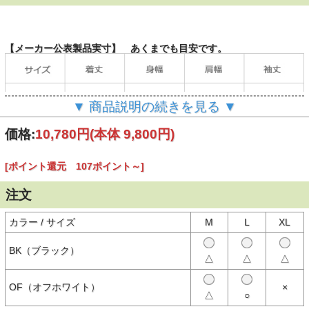
【メーカー公表製品実寸】 あくまでも目安です。
▼ 商品説明の続きを見る ▼
価格:
10,780円
(本体 9,800円)
[ポイント還元 107ポイント～]
（単位：cm）
注文
カラー / サイズ
M
L
XL
【商品説明】
日本の老舗ミリタリー＆アメカジブランド、HOUSTON（ヒュースト
BK（ブラック）
ン）のボーリングシャツ。
△
△
△
軽量かつ薄手でありながら強度もあり、かつ吸湿性・速乾性に優れ
た/Cブロードを使用、暑い時期にぴったりなさらっとした着心地。
OF（オフホワイト）
×
△
○
刺繍は立体感のある２色使いが目を引く「BOL's」柄、こだわりのギ