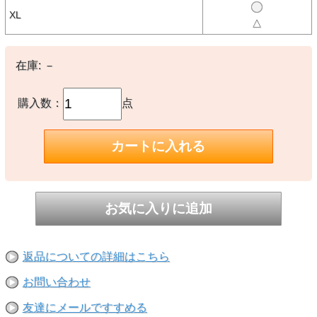
【素材】
○表地：ナイロン100%
XL
○裏地：ポリエステル100%
△
○中綿：ポリエステル100%
○リブ：アクリル62% 毛27% ポリエステル9% ポリウレタン2%
在庫:
－
【生産国】
○ベトナム製
購入数：
点
【備考】
○カラー：73.セージ
※撮影時の環境やご使用のPCモニター等の環境により実際の色味と
多少異なる場合があります。
※当店取扱い商品は一部店頭在庫と共有をしております。
ご注文時に「在庫あり」の表示でも、実際は売り違いにより欠品が発
生し、やむをえずご注文をキャンセルさせていただく場合がございま
す。完売や欠品の場合は大変ご迷惑をおかけしますが、予めご了承の
うえ注文いただきますようお願い申し上げます。
返品についての詳細はこちら
お問い合わせ
友達にメールですすめる