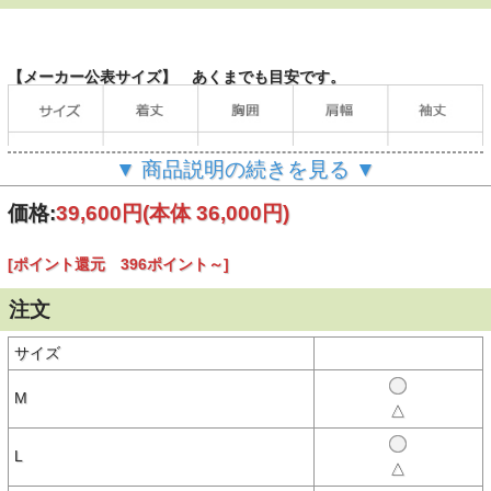
【メーカー公表サイズ】 あくまでも目安です。
▼ 商品説明の続きを見る ▼
価格:
39,600円
(本体 36,000円)
[ポイント還元 396ポイント～]
（単位：cm）
注文
サイズ
【商品説明】
AVIREX（アヴィレックス/アビレックス）MA-1のカスタムモデル。
M
△
映画「TOP GUN/トップガン」で主人公が着用していたG-1ジャケッ
トのワッペンディテールをタウンユースにアレンジし、MA-1ジャケ
ットに落とし込んだファン垂涎のアイテムです。
L
△