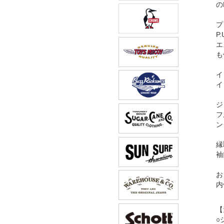
の
プ
P
エ
も
イ
イ
ジ
フ
ン
縁
袖
お
内
【
○