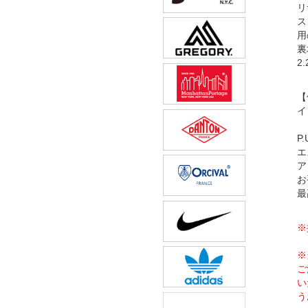
リ
ス
用
裏
2
【
イ
P
エ
ア
お
最
※
※
ご
い
う