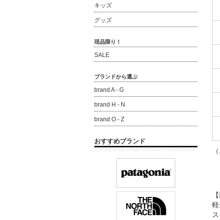
キッズ
グッズ
現品限り！
SALE
ブランドから選ぶ
brand A - G
brand H - N
brand O - Z
おすすめブランド
（
【
軽
ス