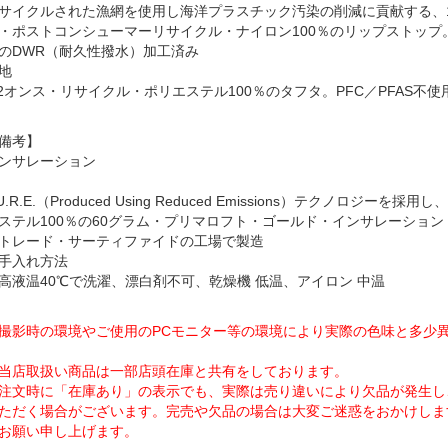
サイクルされた漁網を使用し海洋プラスチック汚染の削減に貢献する、1.
・ポストコンシューマーリサイクル・ナイロン100％のリップストップ。
のDWR（耐久性撥水）加工済み
地
.2オンス・リサイクル・ポリエステル100％のタフタ。PFC／PFAS不
備考】
ンサレーション
.U.R.E.（Produced Using Reduced Emissions）テクノロ
ステル100％の60グラム・プリマロフト・ゴールド・インサレーショ
トレード・サーティファイドの工場で製造
手入れ方法
高液温40℃で洗濯、漂白剤不可、乾燥機 低温、アイロン 中温
撮影時の環境やご使用のPCモニター等の環境により実際の色味と多少
当店取扱い商品は一部店頭在庫と共有をしております。
注文時に「在庫あり」の表示でも、実際は売り違いにより欠品が発生し
ただく場合がございます。完売や欠品の場合は大変ご迷惑をおかけしま
お願い申し上げます。