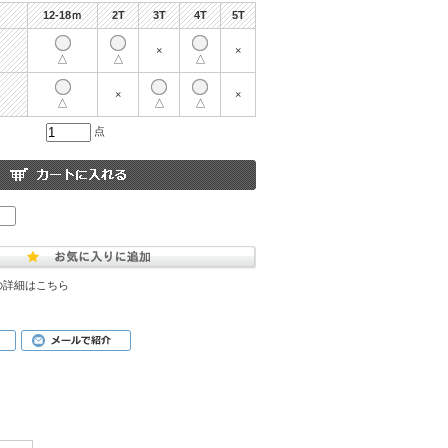
12-18ｍ
2T
3T
4T
5T
×
×
△
△
△
×
×
△
△
△
点
の詳細はこちら