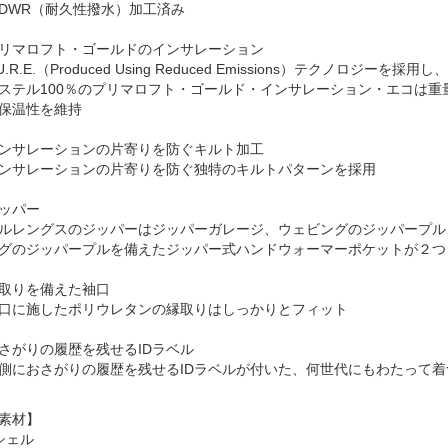
DWR（耐久性撥水）加工済み
リマロフト・ゴールドのインサレーション
.U.R.E.（Produced Using Reduced Emissions）テクノロ
ステル100％のプリマロフト・ゴールド・インサレーション・エコは
保温性を維持
ンサレーションの片寄りを防ぐキルト加工
ンサレーションの片寄りを防ぐ独特のキルトパターンを採用
ッパー
ルレングスのジッパーはジッパーガレージ、ウェビングのジッパープル
グのジッパープルを備えたジッパー式ハンドウォーマーポケットが２つ
取りを備えた袖口
口に施したポリウレタンの縁取りはしっかりとフィット
さがりの履歴を残せるIDラベル
側におさがりの履歴を残せるIDラベルが付いた、何世代にもわたって
素材】
シェル