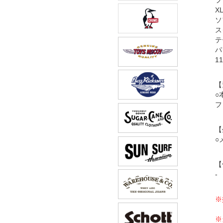
X
ソ
ス
テ
パ
11
【
○
フ
【
○
【
-
※
※