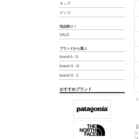
キッズ
グッズ
現品限り！
SALE
ブランドから選ぶ
brand A - G
brand H - N
brand O - Z
おすすめブランド
（
【
ソ
フ