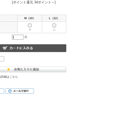
[ポイント還元 34ポイント～]
M（10）
L（12）
○
△
点
の詳細はこちら