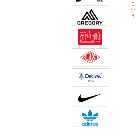
ご
い
う