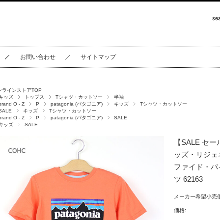
お問い合わせ
サイトマップ
ンラインストアTOP
キッズ
トップス
Tシャツ・カットソー
半袖
brand O - Z
P
patagonia (パタゴニア)
キッズ
Tシャツ・カットソー
SALE
キッズ
Tシャツ・カットソー
brand O - Z
P
patagonia (パタゴニア)
SALE
キッズ
SALE
【SALE セール
ッズ・リジェ
ファイド・パ
ツ 62163
メーカー希望小売価
価格: