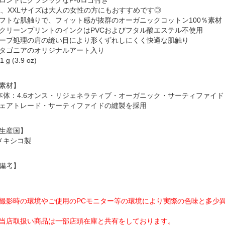
L、XXLサイズは大人の女性の方にもおすすめです◎
フトな肌触りで、フィット感が抜群のオーガニックコットン100％素材
クリーンプリントのインクはPVCおよびフタル酸エステル不使用
ープ処理の肩の縫い目により形くずれしにくく快適な肌触り
タゴニアのオリジナルアート入り
1 g (3.9 oz)
素材】
本体：4.6オンス・リジェネラティブ・オーガニック・サーティファイド
ェアトレード・サーティファイドの縫製を採用
生産国】
メキシコ製
備考】
撮影時の環境やご使用のPCモニター等の環境により実際の色味と多少
当店取扱い商品は一部店頭在庫と共有をしております。