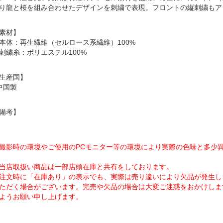
り龍と桜を組み合わせたデザインを刺繍で表現。フロントの縦刺繍もア
素材】
本体：再生繊維（セルロース系繊維）100%
刺繍糸：ポリエステル100%
生産国】
中国製
備考】
撮影時の環境やご使用のPCモニター等の環境により実際の色味と多少
当店取扱い商品は一部店頭在庫と共有をしております。
注文時に「在庫あり」の表示でも、実際は売り違いにより欠品が発生し
ただく場合がございます。完売や欠品の場合は大変ご迷惑をおかけしま
ようお願い申し上げます。