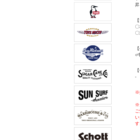
昇
【
〇
〇
【
○
【
-
※
※
ご
い
す