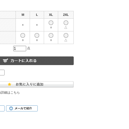
M
L
XL
2XL
×
×
○
△
○
○
○
△
点
の詳細はこちら