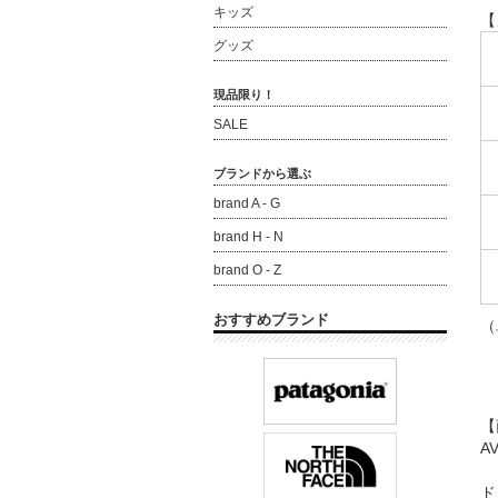
キッズ
【
グッズ
現品限り！
SALE
ブランドから選ぶ
brand A - G
brand H - N
brand O - Z
おすすめブランド
（
【
A
ド