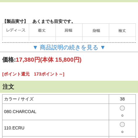
【製品実寸】 あくまでも目安です。
▼ 商品説明の続きを見る ▼
（単位：cm）
価格:
17,380円
(本体 15,800円)
[ポイント還元 173ポイント～]
【商品説明】
短めの着丈と長めの袖丈が特徴です。
シンプルだからコーディネートに取り入れやすく、ロングシーズン活
注文
躍する一枚です。
モデル身長160センチ
カラー / サイズ
38
【素材】
080.CHARCOAL
○本体：コットン100％
○
【備考】
110.ECRU
-
○