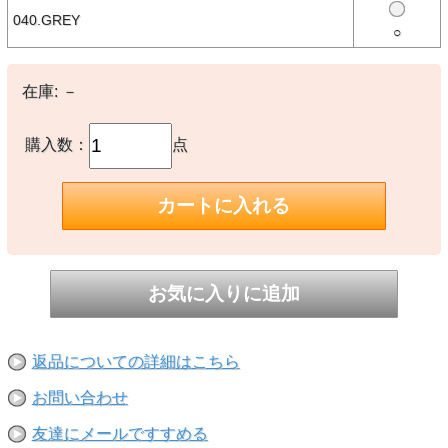
※撮影時の環境やご使用のPCモニター等の環境により実際の色味と
040.GREY
多少異なる場合があります。
○
※当店取扱い商品は一部店頭在庫と共有をしております。
ご注文時に「在庫あり」の表示でも、実際は売り違いにより欠品が発
生し、やむをえずご注文をキャンセルさせていただく場合がございま
在庫:
－
す。完売や欠品の場合は大変ご迷惑をおかけしますが、予めご了承の
うえ注文いただきますようお願い申し上げます。
購入数：
点
返品についての詳細はこちら
お問い合わせ
友達にメールですすめる