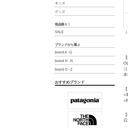
キッズ
グッズ
現品限り！
（
SALE
ブランドから選ぶ
brand A - G
【
brand H - N
O
コ
brand O - Z
本
おすすめブランド
【
○
○
【
日