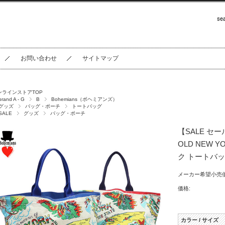
お問い合わせ
サイトマップ
ンラインストアTOP
brand A - G
B
Bohemians（ボヘミアンズ）
グッズ
バッグ・ポーチ
トートバッグ
SALE
グッズ
バッグ・ポーチ
【SALE セー
OLD NEW 
ク トートバッグ
メーカー希望小売価
価格:
カラー / サイズ