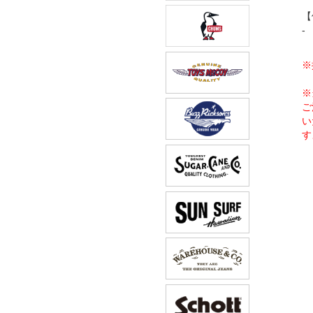
【
-
※
※
ご
い
す