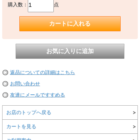
用する「REVERSE WEAVE®」製法によって縦の生地の縮みを防ぐ
購入数：
点
と同時に、両脇に「EXPANSION GUSSET（エクスパンションガゼッ
ト）」を付けることで横の縮みへの影響を少なくし、動きやすさに配
慮しています。胸のプリントはアメリカ合衆国の空軍士官学校
（United States Air Force Academy）をモチーフにしたもので、アー
チ型にレイアウトした「USAFA」の文字の下に校章をイメージした
デザインで、シルバーグレーのボディには染み込みプリントを使用し
ています。アメリカの空軍士官学校は、4年間の教育プログラムで士
官候補生が正規士官として勤務するために必要となる能力やリーダー
シップ、知識を育成する学校。卒業生は理学士（Bachelor of
Science）の学位を取得し、空軍少尉もしくは宇宙軍少尉に任官しま
す。ネームタグには1970年代モデルの「青単タグ」（青単色タグ）
を採用。
【素材】
返品についての詳細はこちら
○本体：コットン90% ポリエステル10% ※Reverse Weave® 11.5oz
Terry Fleece
○リブ部分: コットン100%
お問い合わせ
友達にメールですすめる
【生産国】
○カンボジア製
お店のトップへ戻る
【備考】
サイズはアメリカ企画サイズではなく、日本企画サイズです。
実際のサイズと若干の誤差が生じる場合がございます。
カートを見る
弊社では±2cmまでを許容範囲としております。
洗濯により若干の縮みがございます。
※リバースウィーブ®製法