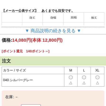
【メーカー公表サイズ】 あくまでも目安です。
▼ 商品説明の続きを見る ▼
価格:
14,080円
(本体 12,800円)
[ポイント還元 140ポイント～]
（単位：cm）
注文
カラー / サイズ
M
L
XL
【商品説明】
Champion（チャンピオン）のスウェットシャツは、「ザ キング オ
040.シルバーグレー
ブ スウェットシャツ」と評されるほど、世界中の多くのファンに愛
△
△
△
されてきました。チャンピオンを代表する製法の「REVERSE
WEAVE® （リバースウィーブ®）」。洗うほどにタフになり、着こ
むほどに独特の風合いや味が出る裏起毛素材を使用した「REVERSE
WEAVE® 11.5oz. Terry Fleece（リバースウィーブ® 11.5オンス テリ
在庫:
－
ーフリース）」シリーズのフーデッドスウェットシャツです。コット
ン部分は環境に配慮して生産されたサステナブルなアメリカ綿「コッ
トンUSA」を100%使用。本来は縦方向に使われる生地を横方向に使