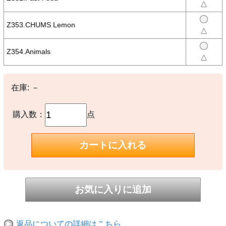
△
【素材】
○Face Side（無地）：Cotton 80% Polyester 20%
○Back Side（柄）：Polyester 100%
Z353.CHUMS Lemon
△
【生産国】
Z354.Animals
○中国製
△
【備考】
※柄デザインは生地の取り都合によりプリントの出方が1点1点異な
在庫:
－
ります
※撮影時の環境やご使用のPCモニター等の環境により実際の色味と
購入数：
点
多少異なる場合があります。
※当店取扱い商品は一部店頭在庫と共有をしております。
ご注文時に「在庫あり」の表示でも、実際は売り違いにより欠品が発
生し、やむをえずご注文をキャンセルさせていただく場合がございま
す。完売や欠品の場合は大変ご迷惑をおかけしますが、予めご了承の
うえ注文いただきますようお願い申し上げます。
返品についての詳細はこちら