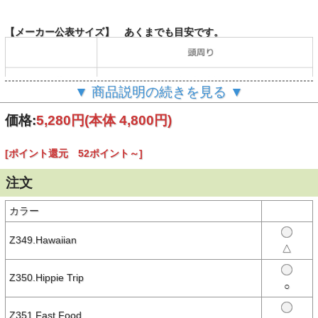
【メーカー公表サイズ】 あくまでも目安です。
▼ 商品説明の続きを見る ▼
（単位：cm）
価格:
5,280円
(本体 4,800円)
[ポイント還元 52ポイント～]
【商品説明】
表と裏で2種類のデザインを楽しめる、リバーシブルのバケットハッ
ト
注文
〈素材特性〉
無地面には吸水性に優れたパイル素材を、柄面には吸水・速乾性に優
カラー
れたポリエステル100％を使用。さらっとした被り心地で、季候やシ
ーンや合わせて選べる2way仕様です。
Z349.Hawaiian
△
〈商品仕様〉
・ユニセックス対応
・UVカット
Z350.Hippie Trip
・2種類のデザインを楽しめるリバーシブル仕様
○
・柄にはシーズングラフィックを採用
・無地面にはフロントにCHUMSロゴ刺繍を配置
Z351.Fast Food