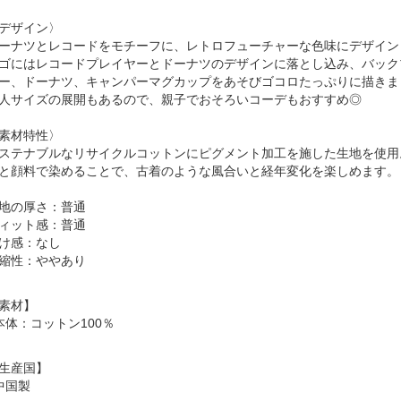
デザイン〉
ーナツとレコードをモチーフに、レトロフューチャーな色味にデザイン
ゴにはレコードプレイヤーとドーナツのデザインに落とし込み、バック
ー、ドーナツ、キャンパーマグカップをあそびゴコロたっぷりに描きま
人サイズの展開もあるので、親子でおそろいコーデもおすすめ◎
素材特性〉
ステナブルなリサイクルコットンにピグメント加工を施した生地を使用
と顔料で染めることで、古着のような風合いと経年変化を楽しめます。
地の厚さ：普通
ィット感：普通
け感：なし
縮性：ややあり
素材】
本体：コットン100％
生産国】
中国製