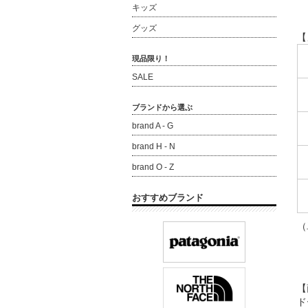
キッズ
グッズ
【
現品限り！
SALE
ブランドから選ぶ
brand A - G
brand H - N
brand O - Z
おすすめブランド
（
【
ド