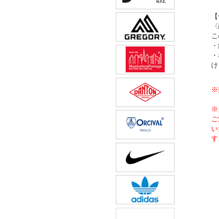
【
〈
こ
・
・
け
※
※
ご
い
す