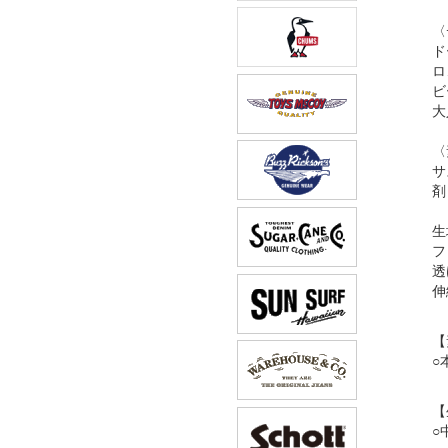
〈
ド
ロ
ビ
大
〈
サ
剤
生
フ
透
伸
【
○
【
○