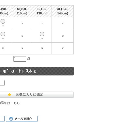
S(90-
M(100-
L(115-
XL(130-
00cm)
115cm)
130cm)
145cm)
×
×
×
△
×
×
△
△
×
×
×
×
点
の詳細はこちら