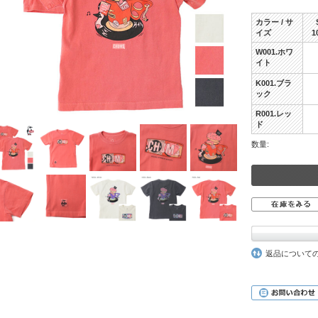
カラー / サ
イズ
1
W001.ホワ
イト
K001.ブラ
ック
R001.レッ
ド
数量:
返品について