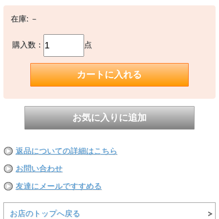
【備考】
-
在庫:
－
※撮影時の環境やご使用のPCモニター等の環境により実際の色味と
多少異なる場合があります。
購入数：
点
※当店取扱い商品は一部店頭在庫と共有をしております。
ご注文時に「在庫あり」の表示でも、実際は売り違いにより欠品が発
生し、やむをえずご注文をキャンセルさせていただく場合がございま
す。完売や欠品の場合は大変ご迷惑をおかけしますが、予めご了承の
うえ注文いただきますようお願い申し上げます。
返品についての詳細はこちら
お問い合わせ
友達にメールですすめる
お店のトップへ戻る