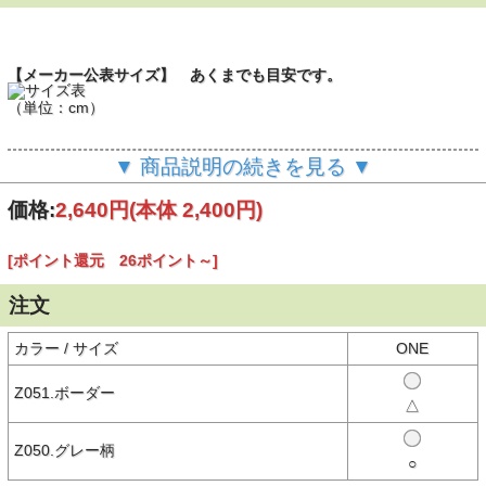
【メーカー公表サイズ】 あくまでも目安です。
（単位：cm）
▼ 商品説明の続きを見る ▼
【商品説明】
プレゼントにも大人気、キュートな赤ちゃん用スタイ(ビブ)
価格:
2,640円
(本体 2,400円)
やさしい肌あたりのコットン100％。異なるデザインの2枚セットで
す。
[ポイント還元 26ポイント～]
ブービーバードをモチーフにしたスタイで、とぼけたお顔にちょこん
とついた羽と赤い足が愛くるしさ抜群。 スナップボタンで取り付
け・取り外しも簡単。
注文
コーディネートのプラスワンとしてもぴったりで、出産祝いにも最
適。
カラー / サイズ
ONE
【素材】
○本体：コットン100％
Z051.ボーダー
△
【生産国】
Z050.グレー柄
○中国製
○