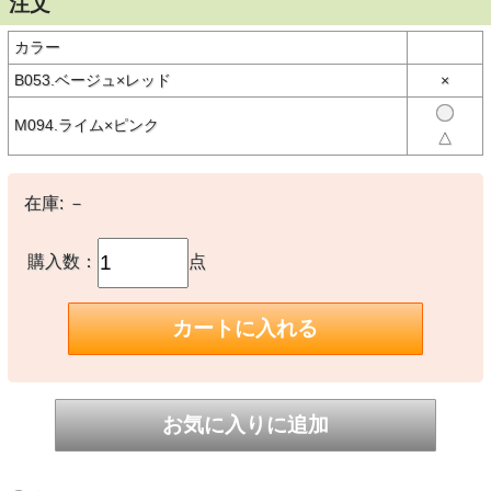
注文
トサイドにはベルトループを設け、カラビナを使って小物を掛けるこ
とが可能。ものを運んだり、動き回りたいときは裾を折り曲げてボタ
ンで留めておくことができます。大人用の展開もあるので、親子でお
カラー
揃いも◎。
B053.ベージュ×レッド
×
【素材】
○本体：綿100％
M094.ライム×ピンク
△
【生産国】
○中国製
在庫:
－
【備考】
-
購入数：
点
※撮影時の環境やご使用のPCモニター等の環境により実際の色味と
多少異なる場合があります。
※当店取扱い商品は一部店頭在庫と共有をしております。
ご注文時に「在庫あり」の表示でも、実際は売り違いにより欠品が発
生し、やむをえずご注文をキャンセルさせていただく場合がございま
す。完売や欠品の場合は大変ご迷惑をおかけしますが、予めご了承の
うえ注文いただきますようお願い申し上げます。