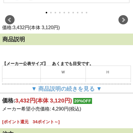
価格:3,432円(本体 3,120円)
商品説明
【メーカー公表サイズ】 あくまでも目安です。
▼ 商品説明の続きを見る ▼
（単位：cm）
価格:
3,432円
(本体 3,120円)
20%OFF
メーカー希望小売価格: 4,290円(税込)
【商品説明】
お手伝いが楽しくなる、キュートでカラフルなエプロン(キッズ用)
[ポイント還元 34ポイント～]
Camper Mugのカラーリングの配色に合わせたエプロン。
ショルダーの長さは調節可能。フロントには大きなポケット、ポケッ