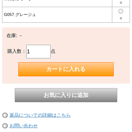
○
【素材】
○本体：Nylon100%
G057.グレージュ
○ライニング：Polyester100%
○
○中綿：Polyester100%
【生産国】
在庫:
－
○中国製
購入数：
点
【備考】
○容量：10L
※撮影時の環境やご使用のPCモニター等の環境により実際の色味と
多少異なる場合があります。
※当店取扱い商品は一部店頭在庫と共有をしております。
ご注文時に「在庫あり」の表示でも、実際は売り違いにより欠品が発
生し、やむをえずご注文をキャンセルさせていただく場合がございま
す。完売や欠品の場合は大変ご迷惑をおかけしますが、予めご了承の
うえ注文いただきますようお願い申し上げます。
返品についての詳細はこちら
お問い合わせ