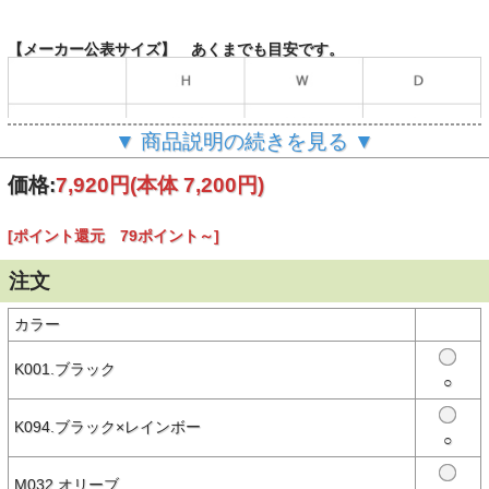
【メーカー公表サイズ】 あくまでも目安です。
▼ 商品説明の続きを見る ▼
（単位：cm）
価格:
7,920円
(本体 7,200円)
[ポイント還元 79ポイント～]
【商品説明】
ブービーバードをキルティングで表現、軽やかでタフな“Booby
Stitch”シリーズのトートバッグ
注文
〈素材特性〉
ブービーバードのシルエットをキルティングで表現し、カジュアルな
カラー
雰囲気に仕上げた“Booby Stitch”シリーズ。表地には軽量で耐摩耗性
に優れたナイロン素材を採用し、ふっくらとしたクッション性とタフ
な生地感が特徴。軽やかに持ち運びでき、コーディネートのワンポイ
K001.ブラック
○
ントとしても活躍します。
〈商品仕様〉
K094.ブラック×レインボー
・容量：約10L
○
・本体口：ボタン仕様
・ハンドルは肩にかけやすい長さで設計
・前面左下にブービーバードロゴ刺繍入り
M032.オリーブ