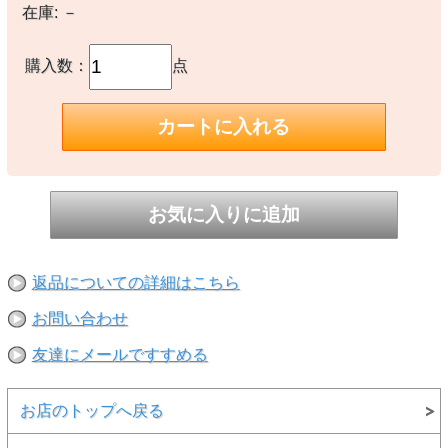
生し、やむをえずご注文をキャンセルさせていただく場合がございま
在庫:
－
す。完売や欠品の場合は大変ご迷惑をおかけしますが、予めご了承の
うえ注文いただきますようお願い申し上げます。
購入数：
点
返品についての詳細はこちら
お問い合わせ
友達にメールですすめる
お店のトップへ戻る