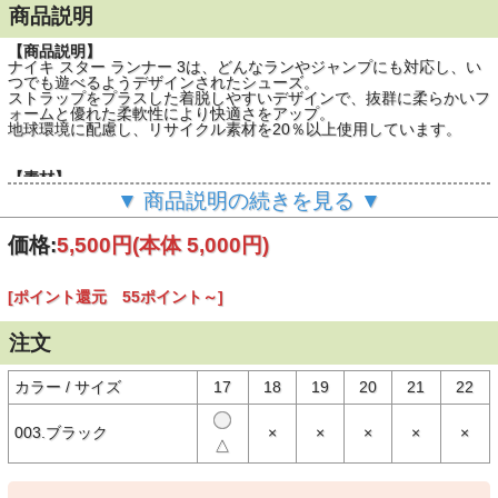
商品説明
【商品説明】
ナイキ スター ランナー 3は、どんなランやジャンプにも対応し、い
つでも遊べるようデザインされたシューズ。
ストラップをプラスした着脱しやすいデザインで、抜群に柔らかいフ
ォームと優れた柔軟性により快適さをアップ。
地球環境に配慮し、リサイクル素材を20％以上使用しています。
【素材】
○甲：合成繊維、合成樹脂
▼ 商品説明の続きを見る ▼
○底：合成底
価格:
5,500円
(本体 5,000円)
【生産国】
○インドネシア製
[ポイント還元 55ポイント～]
【備考】
○外箱につきましては、若干のキズ、潰れなどがある場合がございま
注文
すが、あくまで輸送時の本体の保護を目的としておりますので、不良
品対応はいたしかねます。 予めご了承くださいますようお願い申し
上げます。
カラー / サイズ
17
18
19
20
21
22
※撮影時の環境やご使用のPCモニター等の環境により実際の色味と
003.ブラック
×
×
×
×
×
△
多少異なる場合があります。
※当店取扱い商品は一部店頭在庫と共有をしております。
ご注文時に「在庫あり」の表示でも、実際は売り違いにより欠品が発