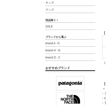
キッズ
グッズ
現品限り！
SALE
【
ブランドから選ぶ
brand A - G
brand H - N
brand O - Z
（
おすすめブランド
【
＜
-
-
-