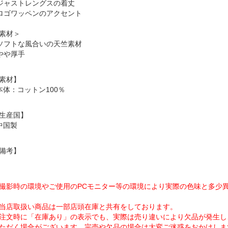
 ジャストレングスの着丈
 ロゴワッペンのアクセント
素材＞
 ソフトな風合いの天竺素材
 やや厚手
素材】
本体：コットン100％
生産国】
中国製
備考】
撮影時の環境やご使用のPCモニター等の環境により実際の色味と多少
当店取扱い商品は一部店頭在庫と共有をしております。
注文時に「在庫あり」の表示でも、実際は売り違いにより欠品が発生し
ただく場合がございます。完売や欠品の場合は大変ご迷惑をおかけしま