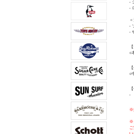
-
-
＜
-
-
【
○
【
○
【
-
※
※
ご
い