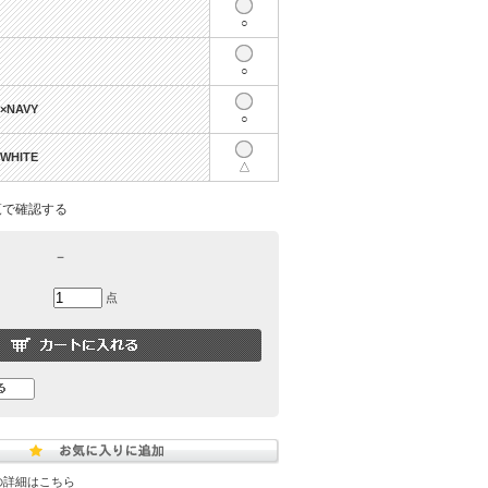
○
○
E×NAVY
○
 WHITE
△
覧で確認する
－
点
の詳細はこちら