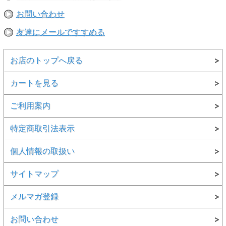
※撮影時の環境やご使用のPCモニター等の環境により実際の色味と
多少異なる場合があります。
お問い合わせ
※当店取扱い商品は一部店頭在庫と共有をしております。
友達にメールですすめる
ご注文時に「在庫あり」の表示でも、実際は売り違いにより欠品が発
生し、やむをえずご注文をキャンセルさせていただく場合がございま
す。完売や欠品の場合は大変ご迷惑をおかけしますが、予めご了承の
うえ注文いただきますようお願い申し上げます。
お店のトップへ戻る
カートを見る
ご利用案内
特定商取引法表示
個人情報の取扱い
サイトマップ
メルマガ登録
お問い合わせ