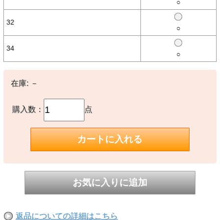
○
ファイヤーバード アディカラー デニム トラウザーズは、アイコニッ
クなオリジナルズのクラシックにオマージュを捧げ、現代に合わせて
32
再考されたもの。ミディアムビンテージデニム仕上げで、毎日のスタ
○
イルにレトロな雰囲気を添える。
左のポケットの下に刺しゅうされたトレフォイルのロゴと、シグネチ
34
○
ャーであるスリーストライプスブランドが、控えめながらもadidasの
個性を際立たせます。ミッドライズウエストバンドと固定フライクロ
ージャーでしっかりフィット。カジュアルなお出かけやリラックスし
た週末にぴったり。
在庫:
－
パリッとした白のTシャツや大胆なパーカーと合わせて、さりげなく
トレンドを楽しめるデザイン。クラシックな伝統と現代的なスタイル
を感じよう。
購入数：
点
トップスはこちら→
KD1517
【素材】
○本体：綿100％
【生産国】
○インド
【備考】
◯レギュラーフィット
返品についての詳細はこちら