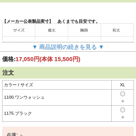
【メーカー公表製品実寸】 あくまでも目安です。
▼ 商品説明の続きを見る ▼
（単位：cm）
価格:
17,050円
(本体 15,500円)
注文
【商品説明】
オンオフ使える EDWIN（エドウイン）のストレッチテーラードジャ
ケット
カラー / サイズ
XL
袖を通常モデルより1インチ長くしたマツヤ限定TALLサイズモデル
1100.ワンウォッシュ
◆素材
○
ストレスフリーで着心地抜群のストレッチ素材を採用。 表面が綿、
肌面がポリエステルの構造になっており、速乾性と肌触りの良さが特
徴。 ニットでありながら、変り編みによりデニムの様な独特な綾目
1175.ブラック
を表現。
○
◆デザイン
・デニスラジャケットの定番シルエット。
・ビジネス、カジュアルどちらにも対応可能なサイズ感のラペル
在庫:
－
（衿)デザイン。