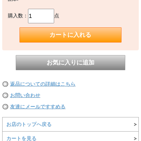
・スタイリッシュに見えるフィット感を追求したすっきりシルエット
購入数：
点
【素材】
※素材はカラーごとに異なります
〇ワンウォッシュ
・表地：綿 50% ポリエステル 36％ ポリウレタン 14％
・裏地：綿 55％ ポリエステル 45％
〇ブラック
・表地：ポリエステル 47％ 綿 36% ポリウレタン 17％
・裏地：綿 55％ ポリエステル 45％
【生産国】
〇ミャンマー製
※撮影時の環境やご使用のPCモニター等の環境により実際の色味と
返品についての詳細はこちら
多少異なる場合があります。
※当店取扱い商品は一部店頭在庫と共有をしております。
お問い合わせ
ご注文時に「在庫あり」の表示でも、実際は売り違いにより欠品が発
生し、やむをえずご注文をキャンセルさせていただく場合がございま
友達にメールですすめる
す。完売や欠品の場合は大変ご迷惑をおかけしますが、予めご了承の
うえ注文頂けますようお願い申し上げます。
お店のトップへ戻る
カートを見る