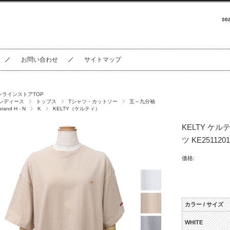
お問い合わせ
サイトマップ
ンラインストアTOP
レディース
トップス
Tシャツ・カットソー
五～九分袖
brand H - N
K
KELTY（ケルティ）
KELTY ケル
ツ KE2511201
価格:
カラー / サイズ
WHITE