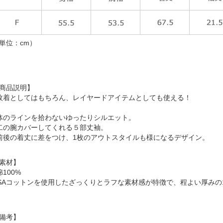
単位：cm）
商品説明】
枚着としてはもちろん、レイヤードアイテムとしても使える！
体のラインを拾わないゆったりシルエット。
二の腕カバーしてくれる５部丈袖。
前後の着丈に差をつけ、1枚のアウトスタイルも様になるデザイン。
素材】
綿100%
SAコットンを使用したざっくりとラフな素材感が特徴で、程よい厚みの
備考】