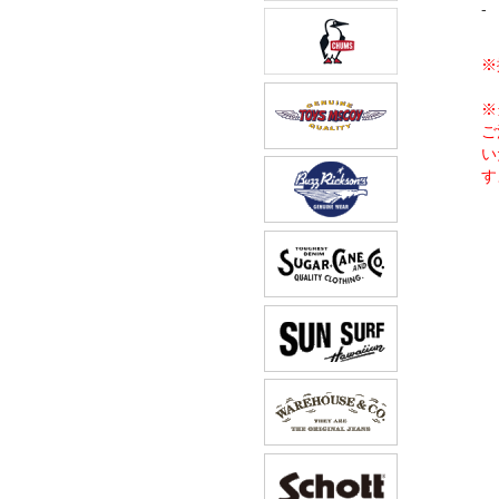
-
※
※
ご
い
す