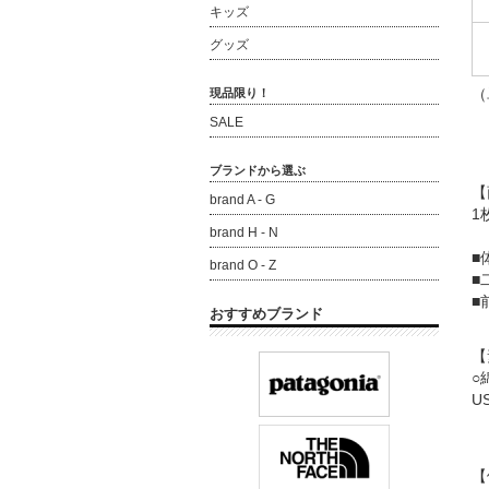
キッズ
グッズ
（
現品限り！
SALE
ブランドから選ぶ
【
brand A - G
1
brand H - N
■
brand O - Z
■
■
おすすめブランド
【
○
U
【