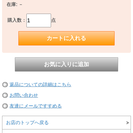
在庫:
－
【生産国】
○ベトナム
購入数：
点
【備考】
-
※撮影時の環境やご使用のPCモニター等の環境により実際の色味と
多少異なる場合があります。
※当店取扱い商品は一部店頭在庫と共有をしております。
ご注文時に「在庫あり」の表示でも、実際は売り違いにより欠品が発
生し、やむをえずご注文をキャンセルさせていただく場合がございま
す。完売や欠品の場合は大変ご迷惑をおかけしますが、予めご了承の
うえ注文頂けますようお願い申し上げます。
返品についての詳細はこちら
お問い合わせ
--
友達にメールですすめる
お店のトップへ戻る