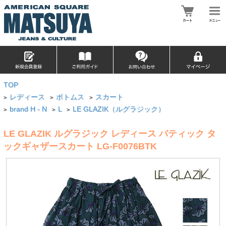
TOP
レディース
ボトムス
スカート
>
>
>
brand H - N
L
LE GLAZIK（ルグラジック）
>
>
>
LE GLAZIK ルグラジック レディース バティック タ
ックギャザースカート LG-F0076BTK