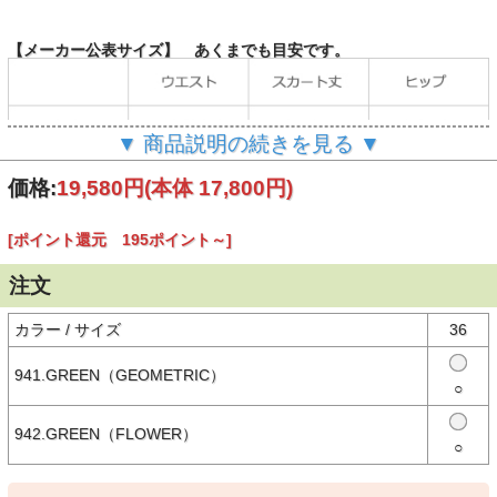
【メーカー公表サイズ】 あくまでも目安です。
▼ 商品説明の続きを見る ▼
（単位：cm）
価格:
19,580円
(本体 17,800円)
[ポイント還元 195ポイント～]
【商品説明】
＜デザイン＞
- ストレートシルエットのイージーパンツ
注文
- ゴムウエストにドローコードを通したイージー仕様
- ブランドオリジナルのバティック柄
- すっきりとした裾丈
カラー / サイズ
36
＜素材＞
- しなやかで程よくハリのあるコットンブロード
941.GREEN（GEOMETRIC）
○
- 快適な肌触り
- 軽量
942.GREEN（FLOWER）
○
【素材】
○本体：コットン100%