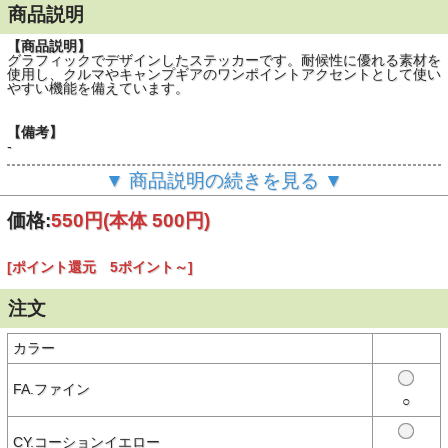
商品説明
【商品説明】
グラフィックでデザインしたステッカーです。耐候性に優れる素材を
使用し、クルマやキャンプギアのワンポイントアクセントとして使い
やすい機能を備えています。
【備考】
-
▼ 商品説明の続きを見る ▼
※撮影時の環境やご使用のPCモニター等の環境により実際の色味と
多少異なる場合があります。
価格:
550円
(本体 500円)
※当店取扱い商品は一部店頭在庫と共有をしております。
ご注文時に「在庫あり」の表示でも、実際は売り違いにより欠品が発
生し、やむをえずご注文をキャンセルさせていただく場合がございま
[ポイント還元 5ポイント～]
す。完売や欠品の場合は大変ご迷惑をおかけしますが、予めご了承の
うえ注文いただきますようお願い申し上げます。
注文
カラー
FA.ファイン
○
CY.コーションイエロー