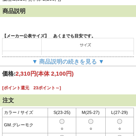
商品説明
【メーカー公表サイズ】 あくまでも目安です。
▼ 商品説明の続きを見る ▼
価格:
2,310円
(本体 2,100円)
[ポイント還元 23ポイント～]
（単位：cm）
注文
カラー / サイズ
S(23-25)
M(25-27)
L(27-29)
【商品説明】
3足セットになったくるぶし丈の吸汗速乾ソックスです。長時間の歩
GM.グレーモク
行やランニング時に生じやすいアーチのくずれを軽減する、アーチサ
○
○
○
ポート機能付きです。銀イオンによる抗菌防臭効果を発揮するポリジ
ン加工を施し、嫌なにおいを軽減します。蒸れやすい足底部には凸凹