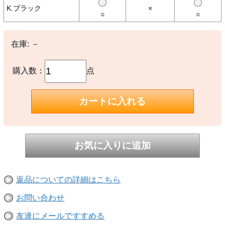
形状のアンイーブンパイルを入れることで足をドライに保ち、シュー
K.ブラック
×
ズ内の快適さを維持。
○
○
【素材】
○本体：リサイクルポリエステル、コットン、ナイロン、ポリウレタ
在庫:
－
ン
【生産国】
購入数：
点
○ベトナム製
【備考】
-
※撮影時の環境やご使用のPCモニター等の環境により実際の色味と
多少異なる場合があります。
※当店取扱い商品は一部店頭在庫と共有をしております。
ご注文時に「在庫あり」の表示でも、実際は売り違いにより欠品が発
生し、やむをえずご注文をキャンセルさせていただく場合がございま
す。完売や欠品の場合は大変ご迷惑をおかけしますが、予めご了承の
返品についての詳細はこちら
うえ注文頂けますようお願い申し上げます。
お問い合わせ
友達にメールですすめる