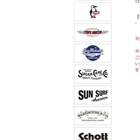
○
【
-
※
※
ご
い
す