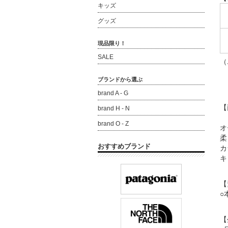
キッズ
グッズ
現品限り！
SALE
（
ブランドから選ぶ
brand A - G
【
brand H - N
brand O - Z
オ
柔
おすすめブランド
カ
キ
【
○
【