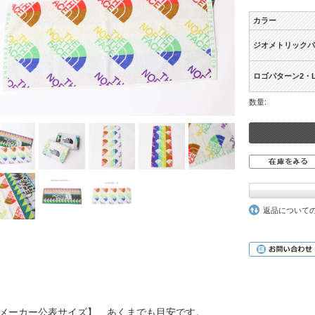
カラー
ジオメトリックパ
ロゴパターン2・L
数量:
返品について
メーカー公表サイズ】 あくまでも目安です。