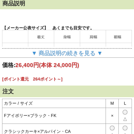
商品説明
【メーカー公表サイズ】 あくまでも目安です。
▼ 商品説明の続きを見る ▼
価格:
26,400円
(本体 24,000円)
（単位：cm）
[ポイント還元 264ポイント～]
注文
【商品説明】
用途に合わせてリバーシブルで着こなせる、布帛とフリースのよさを
カラー / サイズ
M
L
掛け合わせたコレクション。
布帛側はパーテックス ダイヤモンドフューズを採用。特殊な異形断
面糸を使用した生地はフラットな表面で汚れなどが付きにくく、耐摩
Fアイボリー×ブラック・FK
×
耗性、耐久性に優れているため、擦れや汚れが気になるシーンで重宝
△
します。フリース側はポリエステルのボアフリースで保温性を考慮。
ボリュームを抑えめにし、インナーとしても使いやすい仕様です。左
胸に配置した布帛のファスナーポケットは、デザインのアクセントに
クラシックカーキ×アルパイン・CA
もなっています。