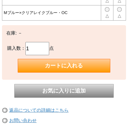
△
△
シンプルでゆったりしたシェイプのベストは、配色が効いたデザイ
ン。布帛、フリース双方の両サイドにファスナーポケットがあり、ポ
ケット内部のアジャスターで裾のフィット感が調節できます。キャン
Mブルー×クリアレイクブルー・OC
プなどのアウトドアシーンからタウンユースまで、さまざまな場面で
△
△
活用できるアイテムです。
【素材】
在庫:
－
○布帛側：PERTEX Quantum Air Diamond Fuse（ナイロン100％）
○フリース側：Boa Fleece（ポリエステル75％、アクリル25％）
購入数：
点
【生産国】
○ベトナム製
【備考】
-
※撮影時の環境やご使用のPCモニター等の環境により実際の色味と
多少異なる場合があります。
※当店取扱い商品は一部店頭在庫と共有をしております。
ご注文時に「在庫あり」の表示でも、実際は売り違いにより欠品が発
生し、やむをえずご注文をキャンセルさせていただく場合がございま
す。完売や欠品の場合は大変ご迷惑をおかけしますが、予めご了承の
返品についての詳細はこちら
うえ注文いただきますようお願い申し上げます。
お問い合わせ