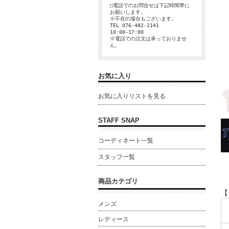
□電話でのお問合せは下記時間帯に
お願いします。
※不在の場合もございます。
TEL 076-482-2141
10:00-17:00
※電話での注文は承っておりませ
ん。
お気に入り
お気に入りリストを見る
STAFF SNAP
コーディネート一覧
スタッフ一覧
商品カテゴリ
【
メンズ
レディース