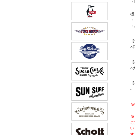
・
機
・
・
【
○
【
○
【
-
※
※
ご
い
す