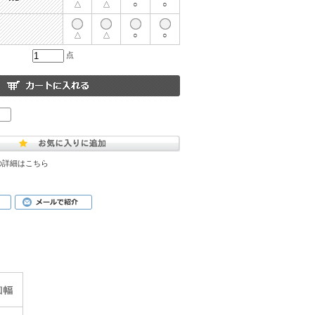
△
△
○
○
△
△
○
○
点
の詳細はこちら