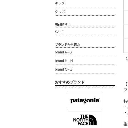
キッズ
グッズ
現品限り！
SALE
ブランドから選ぶ
brand A - G
（
brand H - N
brand O - Z
おすすめブランド
【
フ
特
・
・
生