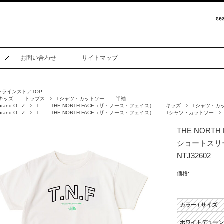
お問い合わせ
サイトマップ
ンラインストアTOP
キッズ
トップス
Tシャツ・カットソー
半袖
brand O - Z
T
THE NORTH FACE（ザ・ノース・フェイス）
キッズ
Tシャツ・カ
brand O - Z
T
THE NORTH FACE（ザ・ノース・フェイス）
Tシャツ・カットソー
THE NORT
ショートスリ
NTJ32602
価格:
カラー / サイズ
ホワイトデューン