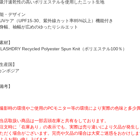
吸汗速乾性の高いポリエステルを使用したニット生地
能・デザイン
UVケア（UPF15-30、紫外線カット率85%以上）機能付き
身幅、袖幅が広めのゆったりシルエット
素材】
FLASHDRY Recycled Polyester Spun Knit（ポリエステル100％）
生産国】
カンボジア
備考】
撮影時の環境やご使用のPCモニター等の環境により実際の色味と多少
当店取扱い商品は一部店頭在庫と共有をしております。
注文時に「在庫あり」の表示でも、実際は売り違いにより欠品が発生し
ただく場合がございます。完売や欠品の場合は大変ご迷惑をおかけしま
ようお願い申し上げます。