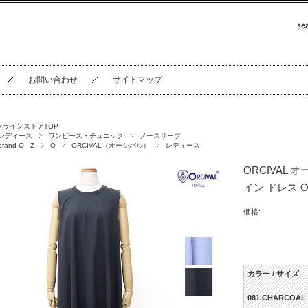
お問い合わせ
サイトマップ
ンラインストアTOP
レディース
ワンピース・チュニック
ノースリーブ
brand O - Z
O
ORCIVAL（オーシバル）
レディース
ORCIVAL
イン ドレス OR
価格:
カラー / サイズ
081.CHARCOAL