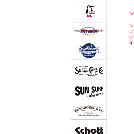
※
※
ご
い
す