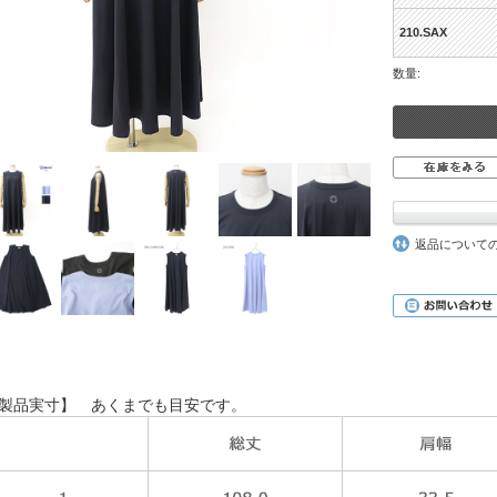
210.SAX
数量:
返品について
製品実寸】 あくまでも目安です。