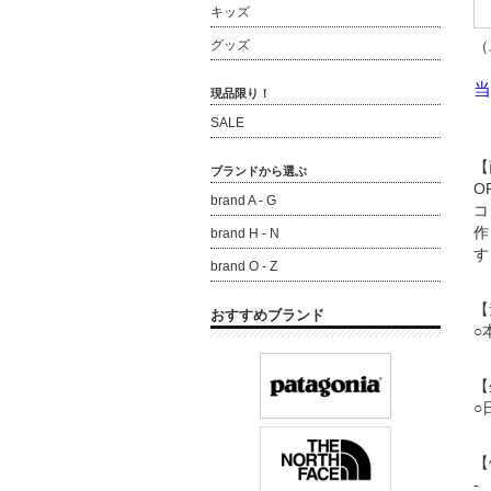
キッズ
（
グッズ
当
現品限り！
SALE
【
ブランドから選ぶ
O
brand A - G
コ
作
brand H - N
す
brand O - Z
【
おすすめブランド
○
【
○
【
-