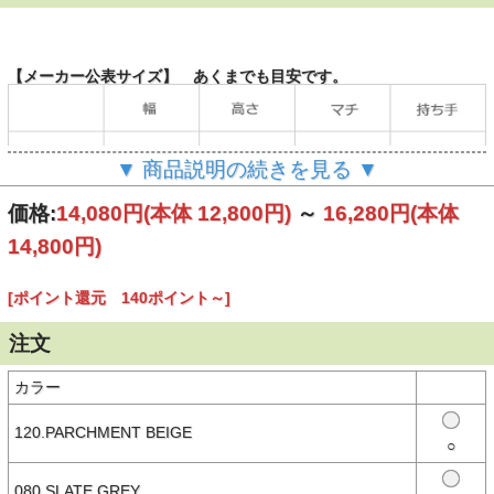
【メーカー公表サイズ】 あくまでも目安です。
▼ 商品説明の続きを見る ▼
（単位：cm）
価格:
14,080円
(本体 12,800円)
～
16,280円
(本体
14,800円)
【商品説明】
温かみのあるウール素材のトートバッグ
[ポイント還元 140ポイント～]
自立するほどのハリを持ったメルトン素材を使用しているので型崩れ
しにくいです。
オシャレなボーダーの中敷き付きでバッグの形をキレイにキープして
注文
くれます。
様々なシーンで活躍してくれるオススメのトートバッグです。
ギフトにもおすすめです☆
カラー
120.PARCHMENT BEIGE
○
【素材】
○本体：ウール90％・ナイロン10％
080.SLATE GREY