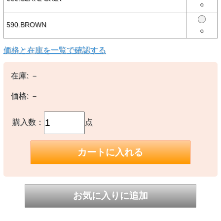
○
【生産国】
○日本製
590.BROWN
○
【備考】
-
価格と在庫を一覧で確認する
※撮影時の環境やご使用のPCモニター等の環境により実際の色味と
多少異なる場合があります。
在庫:
－
※当店取扱い商品は一部店頭在庫と共有をしております。
ご注文時に「在庫あり」の表示でも、実際は売り違いにより欠品が発
価格:
－
生し、やむをえずご注文をキャンセルさせていただく場合がございま
す。完売や欠品の場合は大変ご迷惑をおかけしますが、予めご了承の
うえ注文頂けますようお願い申し上げます。
購入数：
点