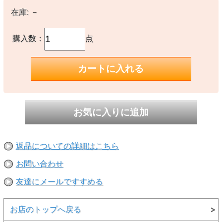
在庫:
－
【生産国】
○中国製
購入数：
点
【備考】
-
※撮影時の環境やご使用のPCモニター等の環境により実際の色味と
多少異なる場合があります。
※当店取扱い商品は一部店頭在庫と共有をしております。
ご注文時に「在庫あり」の表示でも、実際は売り違いにより欠品が発
生し、やむをえずご注文をキャンセルさせていただく場合がございま
す。完売や欠品の場合は大変ご迷惑をおかけしますが、予めご了承の
うえ注文いただきますようお願い申し上げます。
返品についての詳細はこちら
お問い合わせ
友達にメールですすめる
お店のトップへ戻る