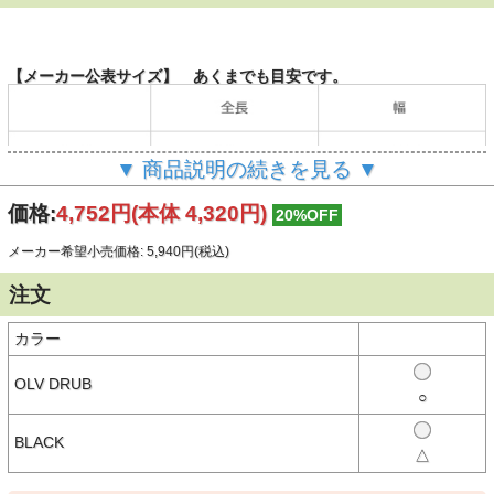
【メーカー公表サイズ】 あくまでも目安です。
▼ 商品説明の続きを見る ▼
（単位：cm）
価格:
4,752円
(本体 4,320円)
20%OFF
メーカー希望小売価格: 5,940円(税込)
【商品説明】
ネイティブ柄のストラップがアクセントのキルティングマフラーで
注文
す。
軽くて丈夫な素材ですっきりとした着け心地です。
ストラップに端を差し込むだけで簡単に装着できます。
カラー
ストラップ面を外にも内にもできる両面仕様で、コーディネートの幅
が広がります。
ギフトにもおすすめ♪
OLV DRUB
○
【素材】
BLACK
◯表地：ナイロン100％
△
◯中綿：ポリエステル100％
◯裏地：ポリエステル100％