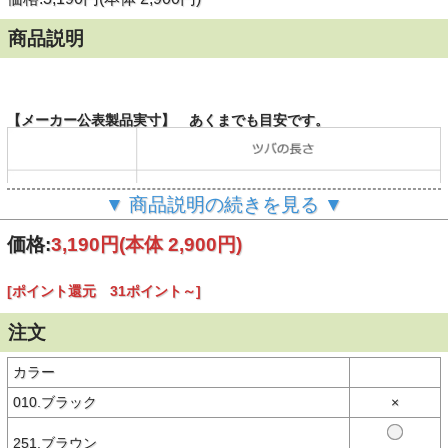
商品説明
【メーカー公表製品実寸】 あくまでも目安です。
▼ 商品説明の続きを見る ▼
（単位：cm）
価格:
3,190円
(本体 2,900円)
当店の計測方法はこちらをご確認ください。
[ポイント還元 31ポイント～]
【商品説明】
注文
・≪河野ルルコラボレーションアイテム≫
・シワになりにくく形状を保ちやすい、キャンパス素材
・汗止めに吸湿速乾素材を使用
・フロントのキュートなオリジナル刺繍をポイントとしたシンプルな
カラー
デザイン
・タウンユース、アウトドアシーン、旅行にもおすすめ
010.ブラック
×
・カラーで異なる、河野ルルオリジナル刺繍（３色展開）
251.ブラウン