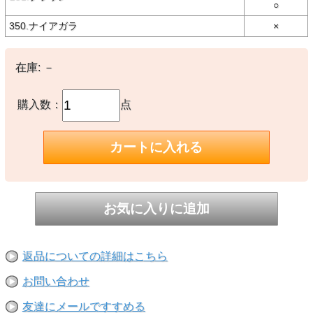
○
【素材】
本体:キャンバス(コットン100%) x 汗止め:バーズアイバンブーチャコ
350.ナイアガラ
×
ール(ポリエステル100%)
【備考】
在庫:
－
-
※撮影時の環境やご使用のPCモニター等の環境により実際の色味と
購入数：
点
多少異なる場合があります。
※当店取扱い商品は一部店頭在庫と共有をしております。
ご注文時に「在庫あり」の表示でも、実際は売り違いにより欠品が発
生し、やむをえずご注文をキャンセルさせていただく場合がございま
す。完売や欠品の場合は大変ご迷惑をおかけしますが、予めご了承の
うえ注文いただきますようお願い申し上げます。
返品についての詳細はこちら
お問い合わせ
友達にメールですすめる