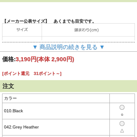
【メーカー公表サイズ】 あくまでも目安です。
▼ 商品説明の続きを見る ▼
価格:
3,190円
(本体 2,900円)
【商品説明】
Columbia（コロンビア）の定番コットンキャップ
[ポイント還元 31ポイント～]
・コロンビア独自のサンプロテクション機能「オムニシェイド」
UPF50
注文
・柔らかい被り心地のコットン100%
・汗止めに吸湿速乾素材
・後頭部のストラップバックでサイズ調整可能
カラー
・タウンユースやアウトドアシーンと幅広いシーンにおすすめ
010.Black
○
【素材】
○本体：ツイル（コットン100%）
○汗止め：バーズアイバンブーチャコール（ポリエステル100%）
042.Grey Heather
△