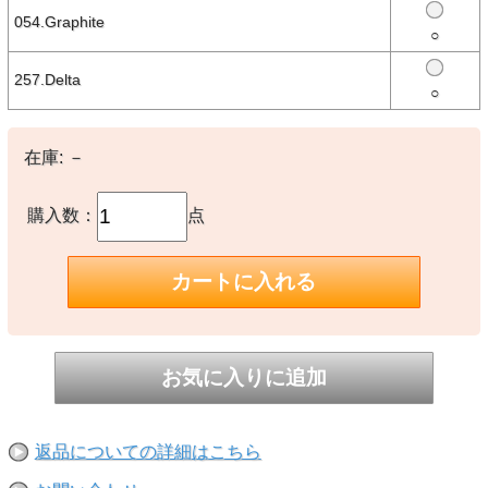
【備考】
054.Graphite
【紫外線保護指数50】
○
UPF = 紫外線保護指数／UPF 50：強い日差し向け
257.Delta
○
※撮影時の環境やご使用のPCモニター等の環境により実際の色味と
多少異なる場合があります。
※当店取扱い商品は一部店頭在庫と共有をしております。
ご注文時に「在庫あり」の表示でも、実際は売り違いにより欠品が発
在庫:
－
生し、やむをえずご注文をキャンセルさせていただく場合がございま
す。完売や欠品の場合は大変ご迷惑をおかけしますが、予めご了承の
うえ注文いただきますようお願い申し上げます。
購入数：
点
返品についての詳細はこちら