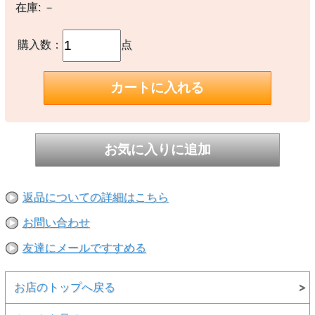
在庫:
－
【生産国】
○フィリピン製
購入数：
点
【備考】
※こちらの商品は、天然素材を使用したハンドメイド製品のため、個
体差、形状のゆがみや色むら等が発生します。
製品の特性上避けられませんので、予めご了承ください。
※撮影時の環境やご使用のPCモニター等の環境により実際の色味と
多少異なる場合があります。
※当店取扱い商品は一部店頭在庫と共有をしております。
ご注文時に「在庫あり」の表示でも、実際は売り違いにより欠品が発
生し、やむをえずご注文をキャンセルさせていただく場合がございま
す。完売や欠品の場合は大変ご迷惑をおかけしますが、予めご了承の
うえ注文いただきますようお願い申し上げます。
返品についての詳細はこちら
お問い合わせ
友達にメールですすめる
お店のトップへ戻る