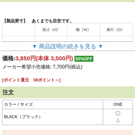
【製品実寸】 あくまでも目安です。
▼ 商品説明の続きを見る ▼
（単位：cm）
価格:
3,850円
(本体 3,500円)
50%OFF
メーカー希望小売価格: 7,700円(税込)
【商品説明】
日常使いにぴったりなサイズ感の、アンジュ シュエットのかごバッ
[ポイント還元 38ポイント～]
グです。
注文
素材はフィリピンに自生する水草の一種『バンカン』を使用。
丈夫で型崩れしにくいのが特徴です。
バッグ口は風呂敷仕様で上部を結ぶデザイン、また内部には小物の収
カラー / サイズ
ONE
納に便利なポケットがあります。
BLACK（ブラック）
【素材】
△
○本体：バンカン（水草）
○持ち手部分：キャンバス