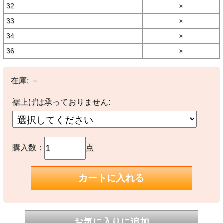
32
×
【商品説明】
33
×
シュガーケーンの代表作「1947モデル」のホワイトデニム・バージ
ョン。
34
×
"1940年代後半のジーンズにみられる贅沢なディテールを余すところ
なく再現したシュガーケーンの代表作「1947モデル」を経糸にホワ
36
×
イト、緯糸に生成の糸を使用したオリジナルのホワイトデニムで仕上
げた。経糸7番×緯糸7番のムラ糸を旧式のシャトル織機で織り上げた
13オンスのセルビッジデニムであり、両脇に赤耳を確認できる。同
じホワイトデニムを使用したジャケットとセットアップで着用可
在庫:
－
能。"（シュガーケーン公式サイトより）
裾上げは承っておりません:
【素材】
○本体：コットン100% 13オンスホワイトデニム
【生産国】
〇日本製
購入数：
点
【備考】
※ウォッシュ済みの商品ですがご購入後のお洗濯により縮みが発生す
ることがあります。特にタンブラー乾燥を行った場合は大きく縮む恐
れが御座いますのでご注意ください。
※裾上げは承っておりません。
※撮影時の環境やご使用のPCモニター等の環境により実際の色味と