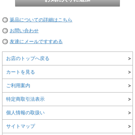
多少異なる場合があります。
※当店取扱い商品は一部店頭在庫と共有をしております。
ご注文時に「在庫あり」の表示でも、実際は売り違いにより欠品が発
返品についての詳細はこちら
生し、やむをえずご注文をキャンセルさせていただく場合がございま
す。完売や欠品の場合は大変ご迷惑をおかけしますが、予めご了承の
うえ注文いただきますようお願い申し上げます。
お問い合わせ
友達にメールですすめる
お店のトップへ戻る
カートを見る
ご利用案内
特定商取引法表示
個人情報の取扱い
サイトマップ