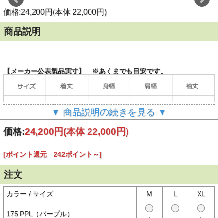
価格:24,200円(本体 22,000円)
商品説明
【メーカー公表製品実寸】 ※あくまでも目安です。
▼ 商品説明の続きを見る ▼
価格:
24,200円
(本体 22,000円)
[ポイント還元 242ポイント～]
（単位：cm）
注文
カラー / サイズ
M
L
XL
【商品説明】
東洋エンタープライス製STAR OF HOLLYWOOD（スターオブハリウ
ッド）のプルオーバーシャツ。
175 PPL（パープル）