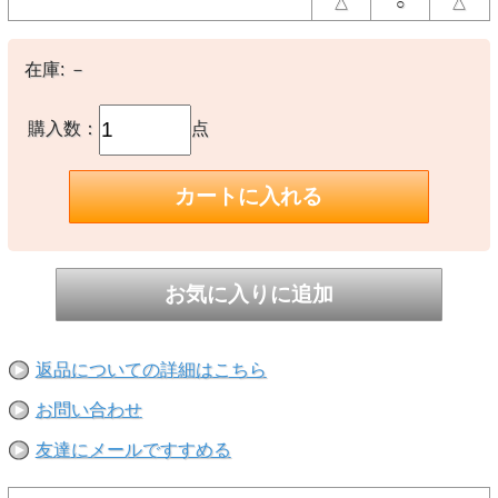
△
○
△
"1950年代当時、極めて芸術性の高いプリントシャツを世に送り出し
たスターオブハリウッド。同ブランドには世界的に評価される5つの
傑作が存在するが、このシュランケンヘッド（干し首柄）は SIR
GUY（サーガイ）というブランドからもリリースされていた。基本
在庫:
－
的なデザインはどちらも同じだが、モチーフの大きさや間隔、生地の
種類、プリント手法が異なり、スターオブハリウッド製が年代の古い
オリジナル。後に作られたサーガイ製と比較した場合、スターオブハ
リウッド製は絵柄がやや小さく、モチーフの間隔も狭い。プリントも
購入数：
点
オーバープリントではなく抜染となっている。スターオブハリウッド
製シュランケンヘッドは現存数が極めて少なく、書籍にも掲載された
ことが無いためコレクターの間でも幻の作品とされていた。だが今
季、ヴィンテージをもとに復刻したスターオブハリウッドのシュラン
ケンヘッドが遂に世に放たれる。"（東洋エンタープライズ公式サイ
トより）
【素材】
〇本体：レーヨン100%
【生産国】
〇日本製
返品についての詳細はこちら
【備考】
―
お問い合わせ
友達にメールですすめる
※撮影時の環境やご使用のPCモニター等の環境により実際の色味と
多少異なる場合があります。