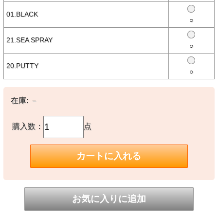
グラム（傘袋込み）
日傘/晴雨兼用傘
01.BLACK
○
【素材】
○本体：ポリエステル100%
21.SEA SPRAY
○
【生産国】
20.PUTTY
中国製
○
【備考】
※バンブーハンドルは重量や風合いに個体差がございます。
在庫:
－
※撮影時の環境やご使用のPCモニター等の環境により実際の色味と
多少異なる場合があります。
購入数：
点
※当店取扱い商品は一部店頭在庫と共有をしております。
ご注文時に「在庫あり」の表示でも、実際は売り違いにより欠品が発
生し、やむをえずご注文をキャンセルさせていただく場合がございま
す。完売や欠品の場合は大変ご迷惑をおかけしますが、予めご了承の
うえ注文いただきますようお願い申し上げます。