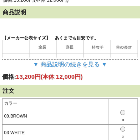
商品説明
【メーカー公表サイズ】 あくまでも目安です。
▼ 商品説明の続きを見る ▼
（単位：cm）
価格:
13,200円
(本体 12,000円)
注文
【商品説明】
クラシカルな表情はそのままに、従来の「FOLDING BAMBOO」と
比べて、半分以下の重量を実現しました。
カラー
広げた時の大きさはそのままですが、折り畳み時の大きさは約10cm
小さくなり、持ち運びやすいサイズになっています。
09.BROWN
○
カーボン・アルミニウムの2種類の素材を組み合わせた骨を採用する
ことで高い強度を実現しています。
バンブーの持ち手にブランドロゴをあしらったゴールドのプレートを
03.WHITE
配し、高級感のある折りたたみ傘に。
○
濡れた傘でもストレス無く持ち運べる、便利なケース付き。重さ157