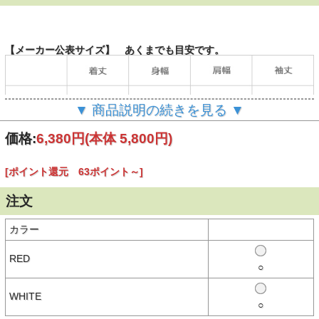
【メーカー公表サイズ】 あくまでも目安です。
▼ 商品説明の続きを見る ▼
（単位：cm）
価格:
6,380円
(本体 5,800円)
[ポイント還元 63ポイント～]
【商品説明】
1970年代よりフレンチマリンの老舗ニットメーカーとしてボーダー
ニットアイテムをメインに展開した「Tricomer」。
注文
そんな老舗メーカーが現代のエッセンスを加えたデイリーウェアを展
開。
カラー
VOYAGE(旅)をテーマにパリの街を旅する旅行の雑誌の表紙やキャッ
チフレーズをデザインしたシリーズ。 Ciel=空 / Seine=セーヌ川 /
Vacances=休日。パリ観光のキャッチフレーズをデザインしたTシャ
RED
○
ツ。
Vintage Wash加工を施しています。
WHITE
○
【素材】