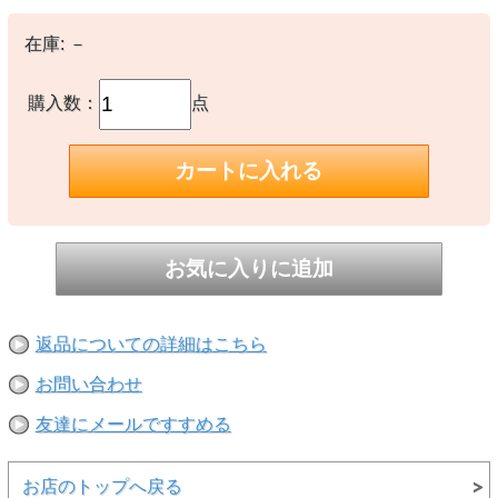
○本体：綿100％
在庫:
－
【生産国】
○中国製
購入数：
点
【備考】
○ヴィンテージウォッシュ加工が施されており、色味やサイズに若干
の個体差がありますので予めご了承ください。
※撮影時の環境やご使用のPCモニター等の環境により実際の色味と
多少異なる場合があります。
※当店取扱い商品は一部店頭在庫と共有をしております。
ご注文時に「在庫あり」の表示でも、実際は売り違いにより欠品が発
生し、やむをえずご注文をキャンセルさせていただく場合がございま
す。完売や欠品の場合は大変ご迷惑をおかけしますが、予めご了承の
うえ注文いただきますようお願い申し上げます。
返品についての詳細はこちら
お問い合わせ
友達にメールですすめる
お店のトップへ戻る