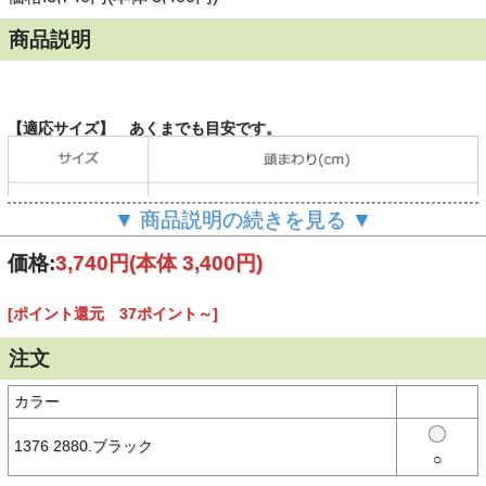
商品説明
【適応サイズ】 あくまでも目安です。
▼ 商品説明の続きを見る ▼
価格:
3,740円
(本体 3,400円)
【商品説明】
ブランドネームがライトサイドに大きくレイアウトされたユース（キ
[ポイント還元 37ポイント～]
ッズ）サイズのNEW ERA®（ニューエラ）Bucket01（バケット
01）。
注文
バケツをひっくり返したようなシルエットが特徴のバケットハット。
ブリム（つば）が下向きに付いています。
カラー
芯がないので、被らない時は折り畳んでバッグやポケットなどに入れ
て携帯することができます。
1376 2880.ブラック
○
※サイズ：LXL（頭まわり約57cm）