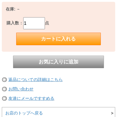
about NEW ERA® － ニューエラについて －
在庫:
－
New Era®は米国で1920年に設立された100年を超える歴史を持つス
ポーツ・ライフスタイルブランドです。
MLB（メジャーリーグベースボール）唯一の公式選手用キャップサ
購入数：
点
プライヤーであり、そのルーツはスポーツにありますが、数多くのブ
ランド、アーティストとのコラボレーションや、新しいスタイル、カ
テゴリーの商品を生み続けることで、ファッション・カルチャーの領
域でも高い支持を受けています。
代表的なモデルの59FIFTY®をはじめ、多彩なシルエットのヘッドウ
ェアから、アパレル、バッグ、アクセサリーまで多彩なラインナップ
を展開しています。
【素材】
〇本体：コットン
【生産国】
○中国製
返品についての詳細はこちら
※撮影時の環境やご使用のPCモニター等の環境により実際の色味と
お問い合わせ
多少異なる場合があります。
※当店取扱い商品は一部店頭在庫と共有をしております。
友達にメールですすめる
ご注文時に「在庫あり」の表示でも、実際は売り違いにより欠品が発
生し、やむをえずご注文をキャンセルさせていただく場合がございま
す。完売や欠品の場合は大変ご迷惑をおかけしますが、予めご了承の
うえ注文頂けますようお願い申し上げます。
お店のトップへ戻る