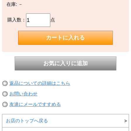
在庫:
－
【素材】
〇本体：コットン100%
購入数：
点
【生産国】
〇中国製
【備考】
―
※撮影時の環境やご使用のPCモニター等の環境により実際の色味と
多少異なる場合があります。
※当店取扱い商品は一部店頭在庫と共有をしております。
ご注文時に「在庫あり」の表示でも、実際は売り違いにより欠品が発
生し、やむをえずご注文をキャンセルさせていただく場合がございま
す。完売や欠品の場合は大変ご迷惑をおかけしますが、予めご了承の
返品についての詳細はこちら
うえ注文いただきますようお願い申し上げます。
お問い合わせ
友達にメールですすめる
お店のトップへ戻る