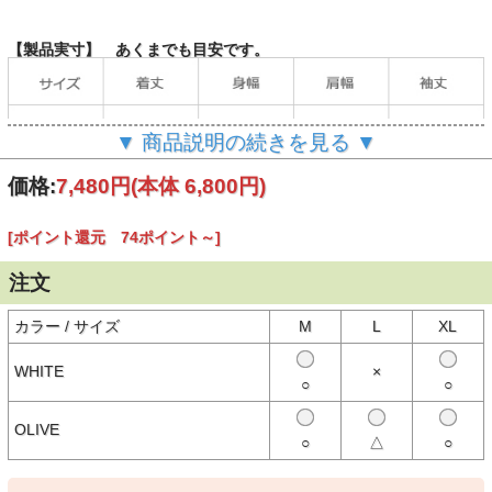
【製品実寸】 あくまでも目安です。
▼ 商品説明の続きを見る ▼
価格:
7,480円
(本体 6,800円)
[ポイント還元 74ポイント～]
（単位：cm）
注文
当店の計測方法はこちらをご確認ください。
カラー / サイズ
M
L
XL
【商品説明】
WHITE
×
Pherrow's（フェローズ）夏の定番ヘンリーネックTシャツ。
○
○
3つボタン仕様のフロント、切りっぱなしにロックミシンが施された
ネック部分、縫い代幅があえて広めにとられた袖口がクラシカルな雰
OLIVE
囲気を演出。
○
△
○
左胸と背中に架空の企業をイメージしたデザインのプリント入り。