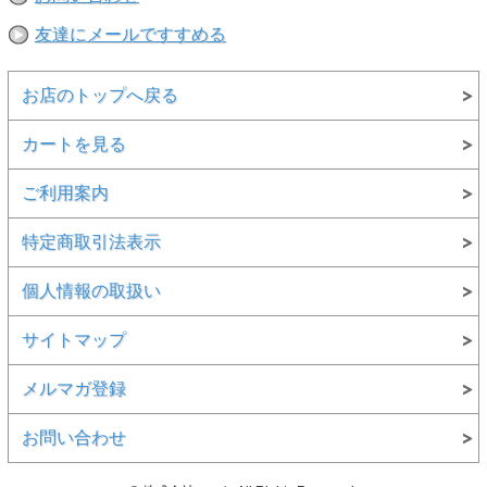
○本体：5.5オンス・リサイクル・コットン50％／消費者から回収さ
れたリサイクル・ポリエステル50％のジャージー。ブルーサインの
友達にメールですすめる
認証済み。フェアトレード・サーティファイドの工場で製造
【備考】
お店のトップへ戻る
○レギュラー・フィット
カートを見る
※撮影時の環境やご使用のPCモニター等の環境により実際の色味と
多少異なる場合があります。
ご利用案内
※当店取扱い商品は一部店頭在庫と共有をしております。
ご注文時に「在庫あり」の表示でも、実際は売り違いにより欠品が発
生し、やむをえずご注文をキャンセルさせていただく場合がございま
特定商取引法表示
す。完売や欠品の場合は大変ご迷惑をおかけしますが、予めご了承の
うえ注文いただきますようお願い申し上げます。
個人情報の取扱い
サイトマップ
メルマガ登録
お問い合わせ