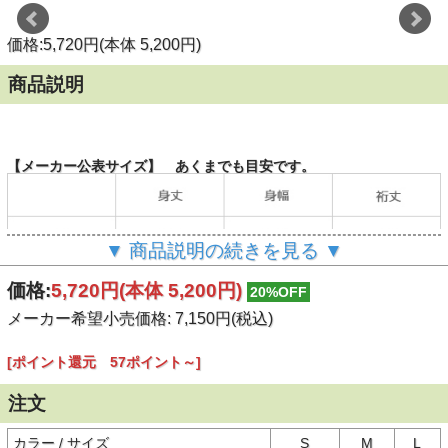
価格:5,720円(本体 5,200円)
商品説明
【メーカー公表サイズ】 あくまでも目安です。
▼ 商品説明の続きを見る ▼
価格:
5,720円
(本体 5,200円)
20%OFF
メーカー希望小売価格: 7,150円(税込)
（単位：cm）
[ポイント還元 57ポイント～]
注文
【商品説明】
カラー / サイズ
S
M
L
次世代に釣り場を残すために、自由に流れる川と在来魚を守ろう！そ