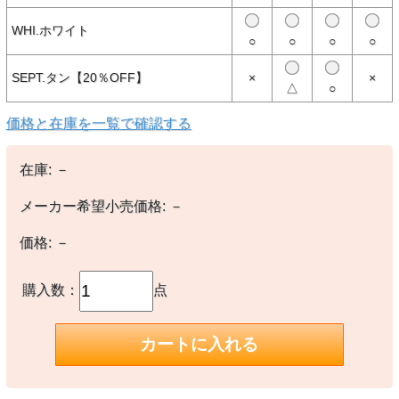
WHI.ホワイト
○
○
○
○
【商品説明】
はぎれ生地118グラムとペットボトル4.8本を使用し、従来の方法で
SEPT.タン【20％OFF】
×
×
栽培されたコットン製Tシャツに比べ水の使用量を96％、二酸化炭素
△
○
排出量を45％削減するリサイクル素材100％の長袖Tシャツ。フェア
トレード・サーティファイドの縫製を採用
価格と在庫を一覧で確認する
パタゴニア製品の中で最もカーボン・フットプリントが低いTシャツ
テープ処理の肩の縫い目により形くずれしにくく快適な肌触り
リサイクル素材100％を使用
在庫:
－
スクリーンプリントのインクはPVCおよびフタル酸エステル不使用
フェアトレード・サーティファイドの縫製を採用
パタゴニアのオリジナルアート入り
メーカー希望小売価格:
－
255 g (9 oz)
価格:
－
【素材】
○本体：5.6オンス・リサイクル・コットン50％／消費者から回収さ
れたリサイクル・ポリエステル50％。
購入数：
点
ブルーサインの認証済み。フェアトレード・サーティファイドの縫製
を採用
【備考】
-
※撮影時の環境やご使用のPCモニター等の環境により実際の色味と