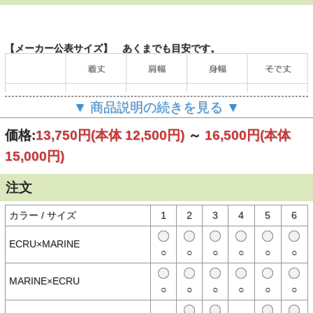
【メーカー公表サイズ】 あくまでも目安です。
▼ 商品説明の続きを見る ▼
価格:
13,750円
(本体 12,500円)
～
16,500円
(本体
15,000円)
注文
カラー / サイズ
1
2
3
4
5
6
ECRU×MARINE
○
○
○
○
○
○
（単位：cm）
MARINE×ECRU
○
○
○
○
○
○