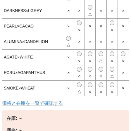
生し、やむをえずご注文をキャンセルさせていただく場合がございま
す。完売や欠品の場合は大変ご迷惑をおかけしますが、予めご了承の
うえ注文いただきますようお願い申し上げます。
DARKNESS×LGREY
×
×
×
×
×
△
PEARL×CACAO
×
×
×
×
○
○
ALUMINA×DANDELION
×
×
×
×
×
△
AGATE×WHITE
×
○
○
△
○
○
ECRU×AGAPANTHUS
×
×
○
○
○
△
SMOKE×WHEAT
×
×
△
○
○
○
価格と在庫を一覧で確認する
在庫:
－
価格:
－