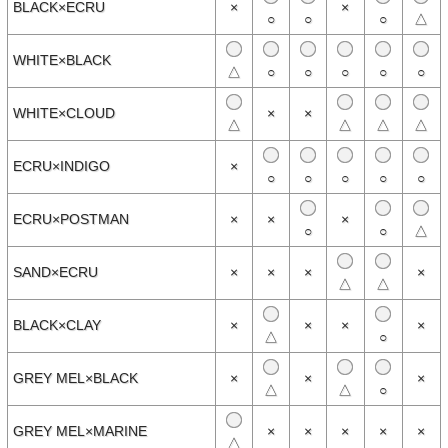
BLACK×ECRU
×
×
○
○
○
△
【商品説明】
「ORCIVAL」を代表するモデル、フレンチバスクシャツ。
船乗りたちに長く親しまれてきたバスクシャツは、オープンエンド
WHITE×BLACK
(空紡糸)という糸で編まれた軽くて丈夫な生地を使用しており、カッ
△
○
○
○
○
○
トソーとしては珍しく経年変化を楽しめる素材です。
ワークジャケットやデニムを合わせたとことんカジュアルな着こなし
はもちろん、シックなジャケットのインナーにもよく映えます。
WHITE×CLOUD
×
×
△
△
△
△
【素材】
○本体：綿100％
ECRU×INDIGO
×
○
○
○
○
○
【生産国】
ECRU×POSTMAN
×
×
×
○フランス製
○
○
△
【備考】
SAND×ECRU
×
×
×
×
※この製品は生地の特性上、洗い方や回数にもよりますが、通常の家
△
△
庭洗濯で、着丈・身幅共に若干縮みます。 お買い求めの際はサイズ
にご注意ください。
※着用、お取り扱いの際は商品についておりますアテンションタグを
BLACK×CLAY
×
×
×
×
必ずご確認ください。
△
○
GREY MEL×BLACK
×
×
×
※撮影時の環境やご使用のPCモニター等の環境により実際の色味と
△
△
○
多少異なる場合があります。
※当店取扱い商品は一部店頭在庫と共有をしております。
GREY MEL×MARINE
×
×
×
×
×
ご注文時に「在庫あり」の表示でも、実際は売り違いにより欠品が発
△