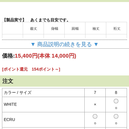
【製品実寸】 あくまでも目安です。
▼ 商品説明の続きを見る ▼
価格:
15,400円
(本体 14,000円)
（単位：cm）
[ポイント還元 154ポイント～]
当店の計測方法はこちらをご確認ください。
注文
【商品説明】
カラー / サイズ
7
8
＜デザイン＞
- ブランドを代表するスタンダードなフレンチバスクシャツのビッグ
サイズ
WHITE
×
- 船乗りたちに長く親しまれてきた素朴で普遍的なデザイン
○
- ボートネック
- フロント裾に蜂のアイコン
ECRU
＜素材＞
○
○
- オープンエンド(空紡糸)という糸で編まれた軽くて丈夫な生地