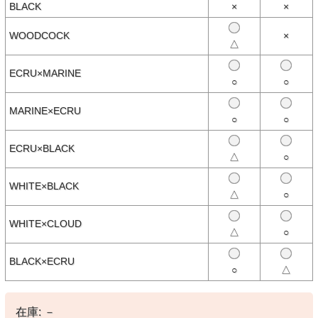
- 経年変化を楽しめる素材
BLACK
×
×
- ざっくりとした表面感
WOODCOCK
×
【素材】
△
○本体：綿100％
ECRU×MARINE
○
○
【生産国】
○フランス製
MARINE×ECRU
○
○
【備考】
※この製品は生地の特性上、洗い方や回数にもよりますが、通常の家
庭洗濯で、着丈・身幅共に若干縮みます。 お買い求めの際はサイズ
ECRU×BLACK
にご注意ください。
△
○
※着用、お取り扱いの際は商品についておりますアテンションタグを
必ずご確認ください。
WHITE×BLACK
△
○
※撮影時の環境やご使用のPCモニター等の環境により実際の色味と
多少異なる場合があります。
WHITE×CLOUD
△
○
※当店取扱い商品は一部店頭在庫と共有をしております。
ご注文時に「在庫あり」の表示でも、実際は売り違いにより欠品が発
生し、やむをえずご注文をキャンセルさせていただく場合がございま
BLACK×ECRU
す。完売や欠品の場合は大変ご迷惑をおかけしますが、予めご了承の
○
△
うえ注文いただきますようお願い申し上げます。
在庫:
－