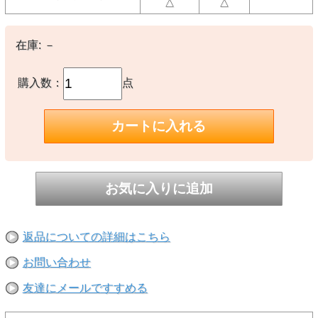
着心地の良い丸胴仕様。首周りがへたれにくいバインダーネック。
△
△
【素材】
○コットン100％
在庫:
－
【生産国】
購入数：
点
○日本製
※撮影時の環境やご使用のPCモニター等の環境により実際の色味と
多少異なる場合があります。
※当店取扱い商品は一部店頭在庫と共有をしております。
ご注文時に「在庫あり」の表示でも、実際は売り違いにより欠品が発
生し、やむをえずご注文をキャンセルさせていただく場合がございま
す。完売や欠品の場合は大変ご迷惑をおかけしますが、予めご了承の
うえ注文いただきますようお願い申し上げます。
返品についての詳細はこちら
お問い合わせ
友達にメールですすめる