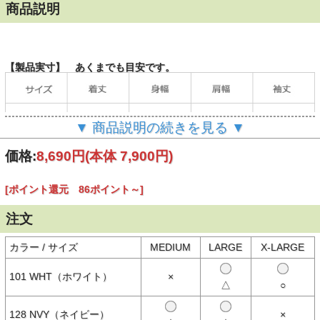
商品説明
【製品実寸】 あくまでも目安です。
▼ 商品説明の続きを見る ▼
価格:
8,690円
(本体 7,900円)
[ポイント還元 86ポイント～]
（単位：cm）
注文
当店の計測方法はこちらをご確認ください。
カラー / サイズ
MEDIUM
LARGE
X-LARGE
【商品説明】
101 WHT（ホワイト）
×
BUZZ RICKSON'S（バズリクソンズ）のミリタリープリントTシャ
△
○
ツ。
柔らかな肌触りのコットン100％日本製ボディは両脇に縫い目がなく
128 NVY（ネイビー）
×