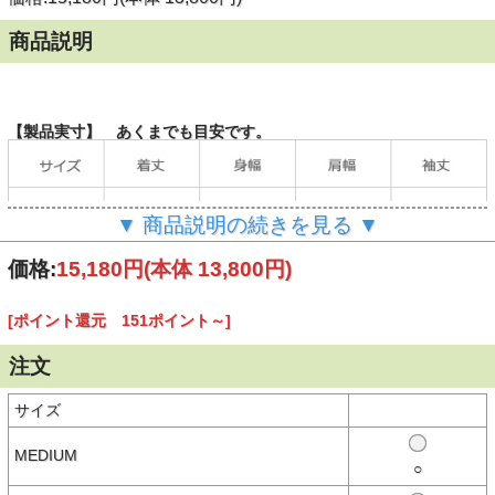
商品説明
【製品実寸】 あくまでも目安です。
▼ 商品説明の続きを見る ▼
価格:
15,180円
(本体 13,800円)
[ポイント還元 151ポイント～]
（単位：cm）
注文
当店の計測方法はこちらをご確認ください。
サイズ
【商品説明】
MEDIUM
カモフラージュ風にタイダイ（絞り染め）されたBUZZ
○
RICKSON'S（バズリクソンズ）のプリントTシャツ。