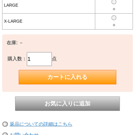
脇に接ぎ目がなく着心地の良い丸胴ボディを使用、撚りの強さが異な
LARGE
る糸を編むことで不均一に現れるスラブ感に注目。 現代と比べ紡績
○
のテンションが安定していなかったために凹凸のある表情をしてい
た、旧い時代の天竺ニットを彷彿させる仕上がりとなっている。
X-LARGE
タイガーストライプを思わせるタイダイ染めに加え、メッセージ性の
○
あるプリントにも注目。
【素材】
在庫:
－
○コットン100％
購入数：
点
【生産国】
○日本製
※撮影時の環境やご使用のPCモニター等の環境により実際の色味と
多少異なる場合があります。
※当店取扱い商品は一部店頭在庫と共有をしております。
ご注文時に「在庫あり」の表示でも、実際は売り違いにより欠品が発
生し、やむをえずご注文をキャンセルさせていただく場合がございま
す。完売や欠品の場合は大変ご迷惑をおかけしますが、予めご了承の
うえ注文いただきますようお願い申し上げます。
返品についての詳細はこちら
お問い合わせ