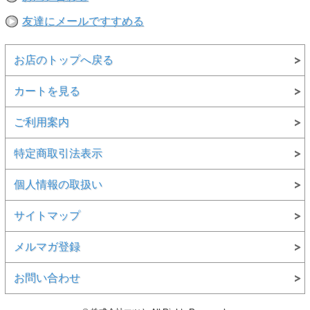
※撮影時の環境やご使用のPCモニター等の環境により実際の色味と
友達にメールですすめる
多少異なる場合があります。
※当店取扱い商品は一部店頭在庫と共有をしております。
ご注文時に「在庫あり」の表示でも、実際は売り違いにより欠品が発
お店のトップへ戻る
生し、やむをえずご注文をキャンセルさせていただく場合がございま
す。完売や欠品の場合は大変ご迷惑をおかけしますが、予めご了承の
うえ注文いただきますようお願い申し上げます。
カートを見る
ご利用案内
特定商取引法表示
個人情報の取扱い
サイトマップ
メルマガ登録
お問い合わせ