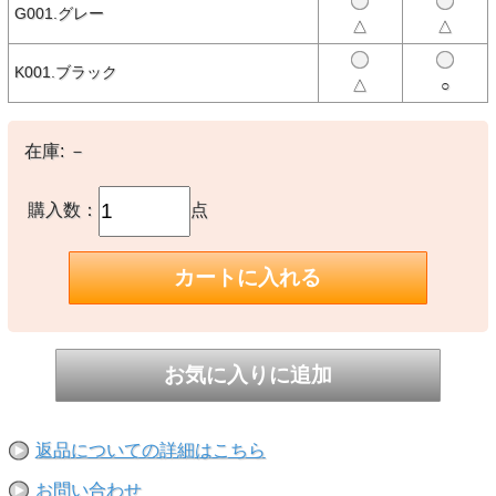
そびゴコロのあるデザインに投影しました。
G001.グレー
△
△
〈デザイン〉
存在感のあるバックプリントが目を引くTシャツ。全体的にゆったり
したオーバーサイズシルエット。左胸にはキャッチコピーの
K001.ブラック
「SPACE EXPLORATION WITH YOUR CHUMS（チャムスと一緒に
△
○
宇宙探検をしよう！）」を、背面にはブービーバードが装着する宇宙
服の説明図をプリント。説明図には生命維持装置に水槽やカセットテ
ープが描かれていたりと、面白さが隠れています。
在庫:
－
〈素材特性〉
タフな空紡糸で編んだUSAコットン100％を使用。耐久性に優れ、型
崩れしにくいしっかりとした生地感が特徴。繰り返し着用することで
風合いが増し、長く着れる一着です。
購入数：
点
生地の厚さ：中厚地
フィット感：普通
透け感：Whiteのみややあり
伸縮性：ややあり
【素材】
○本体：コットン100％
【生産国】
○中国製
返品についての詳細はこちら
【備考】
-
お問い合わせ