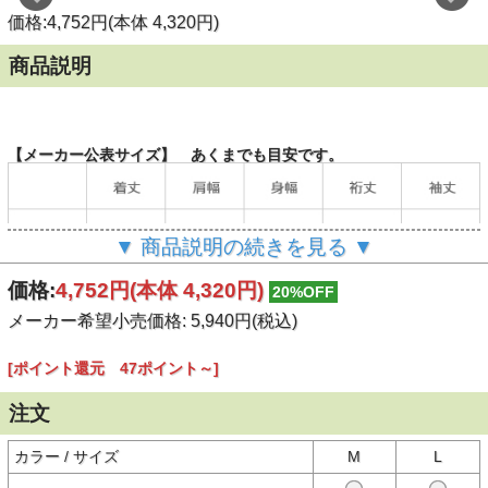
価格:4,752円(本体 4,320円)
商品説明
【メーカー公表サイズ】 あくまでも目安です。
▼ 商品説明の続きを見る ▼
価格:
4,752円
(本体 4,320円)
20%OFF
（単位：cm）
メーカー希望小売価格: 5,940円(税込)
[ポイント還元 47ポイント～]
【商品説明】
注文
宇宙服の説明図がモチーフのバックプリントTシャツ
コンセプトは「宇宙だって、アウトドア」
カラー / サイズ
M
L
宇宙から着想を得た「SPACE」シリーズが始動！
宇宙は究極のアウトドア。そんなロマンや楽しさをCHUMSらしいあ