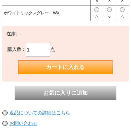
○
○
○
【素材】
ホワイトミックスグレー・WX
○本体：Recycled T/C Knit（ポリエステル73％、綿27％）
△
○
△
【生産国】
○中国／カンボジア
在庫:
－
【備考】
購入数：
点
-
※撮影時の環境やご使用のPCモニター等の環境により実際の色味と
多少異なる場合があります。
※当店取扱い商品は一部店頭在庫と共有をしております。
ご注文時に「在庫あり」の表示でも、実際は売り違いにより欠品が発
生し、やむをえずご注文をキャンセルさせていただく場合がございま
す。完売や欠品の場合は大変ご迷惑をおかけしますが、予めご了承の
うえ注文いただきますようお願い申し上げます。
返品についての詳細はこちら
お問い合わせ