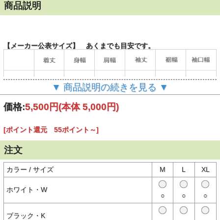
商品説明
【メーカー公表サイズ】 あくまでも目安です。
▼ 商品説明の続きを見る ▼
価格:
5,500円
(本体 5,000円)
[ポイント還元 55ポイント～]
（単位：cm）
注文
カラー / サイズ
M
L
XL
【商品説明】
肌触りのよいコットンと、速乾性を持つリサイクルポリエステルを使
ホワイト・W
用した、ニット生地のTシャツ。
○
○
○
風合いのよいコットンライクな生地は、柔らかくしなやかな肌触りで
す。
THE NORTH FACEの歴代のロゴを年代順に並べ、ブランドの歴史を
ブラック・K
記しています。