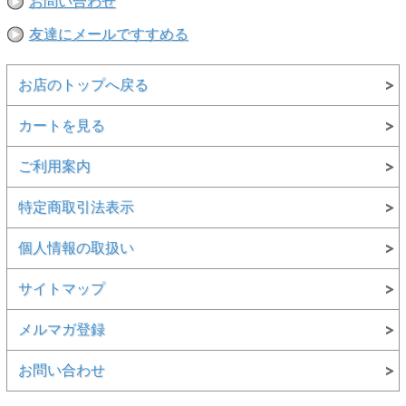
お問い合わせ
【素材】
〇本体：綿100%
友達にメールですすめる
【生産国】
○生地：アメリカ製
お店のトップへ戻る
○縫製：日本
カートを見る
【備考】
○カラー名に「P-」がついているものはピグメントダイ（顔料染め）
です。 ご購入後のお洗濯について、初めの数回は色落ちすることが
ご利用案内
ありますので単独でのお洗濯をおすすめします。
○ピグメントダイ（顔料染め）を用いた製品には袖や身頃の脇などに
特定商取引法表示
白線状の色落ちが見られますが、 生産過程において必ず生じるもの
であり製品不良ではありません。
○製品染め後に洗濯・乾燥済みの為、最も縮んでいる状態です。着用
個人情報の取扱い
していくうちに詰まっている編み目が緩み身体に馴染んでいきます。
○製品染めの特性上、染め上がりの色味やサイズに若干の個体差があ
サイトマップ
りますので予めご了承下さい。
○独特のユーズド感のある表情、多少のゆがみや擦れ、縫い目部分の
メルマガ登録
シワ、編地の筋やムラ等は製品の特長です。 素材のもつ不均一感や
ラフ感はこの製品の味としてお楽しみください。
お問い合わせ
※撮影時の環境やご使用のPCモニター等の環境により実際の色味と
多少異なる場合があります。