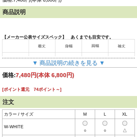
商品説明
【メーカー公表サイズスペック】 あくまでも目安です。
▼ 商品説明の続きを見る ▼
価格:
7,480円
(本体 6,800円)
[ポイント還元 74ポイント～]
（単位：cm）
注文
カラー / サイズ
M
L
XL
【商品説明】
グラフィックアーティスト"Kads MIIDA"氏が生み出したマスコット
キャラクター、"Good On Boy"の姿をあしらったプリントTシャツ。
W-WHITE
三人並んだキャラクターはそれぞれ70's、80's、現在の三世代の着こ
○
○
△
なしを(＝THREE GENERATION)を表現しています。