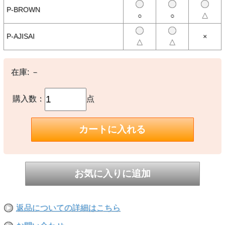
使用しているＴシャツはS/S CREW TEE。
P-BROWN
着応えのある生地感と風合いのある色がシンプルなプリントをさらに
○
○
△
引き立たせています。
擦れた色合いが特徴的なピグメント染め（Pigment dye）のTシャツ
P-AJISAI
×
は、風合い感とステッチ部分のアタリが古着のような雰囲気を醸し出
△
△
し、着用と洗濯を繰り返すことでさらに色褪せしていくエイジングを
楽しみながら長く愛用するほどに、ますますヴィンテージ品のような
味のある表情へと変わっていきます。
在庫:
－
※CAUTION※
カラー名に「P-」がついているものはピグメントダイ（顔料染め）で
購入数：
点
す。 ご購入後のお洗濯について、初めの数回は色落ちすることがあ
りますので単独でのお洗濯をおすすめします。
ピグメントダイ（顔料染め）を用いた製品には袖や身頃の脇などに白
線状の色落ちが見られますが、 生産過程において必ず生じるもので
あり製品不良ではありません。
製品染め後に洗濯・乾燥済みの為、最も縮んでいる状態です。着用し
ていくうちに詰まっている編み目が緩み身体に馴染んでいきます。
製品染めの特性上、染め上がりの色味やサイズに若干の個体差があり
ますので予めご了承下さい。
また、独特のユーズド感のある表情、多少のゆがみや擦れ、縫い目部
分のシワ、編地の筋やムラ等は製品の特長です。 素材のもつ不均一
返品についての詳細はこちら
感やラフ感はこの製品の味としてお楽しみください。