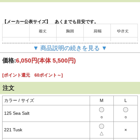
【メーカー公表サイズ】 あくまでも目安です。
▼ 商品説明の続きを見る ▼
価格:
6,050円
(本体 5,500円)
（単位：cm）
[ポイント還元 60ポイント～]
注文
【商品説明】
夏をもっと楽しむ。ひんやりタッチで快適に動ける一枚。
カラー / サイズ
M
L
【特徴】
・コロンビア独自の冷却機能「オムニフリーズゼロ」
125 Sea Salt
・コロンビア独自の吸湿速乾機能「オムニウィック」
○
○
・コロンビア独自のサンプロテクション機能「オムニシェイドブロー
ドスペクトラム」UPF40
・ポリエステル100%のストレッチ素材
221 Tusk
×
・胸ポケット下に、アウトドア感を高めるループコード付き
△
・ベーシックなデザインで着回し力抜群