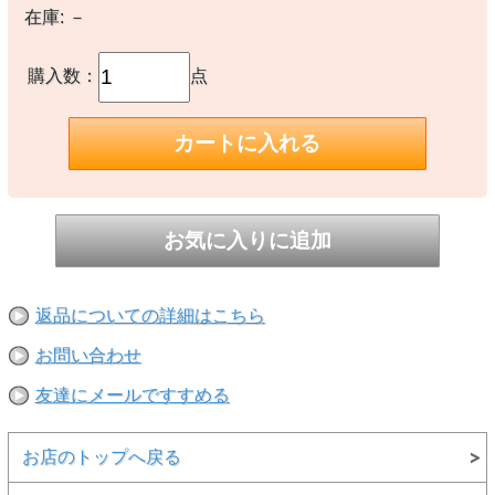
"映画「THE WILD ONE(乱暴者)」で一躍有名になり、以降のライダ
在庫:
－
ースジャケットのスタンダードデザインとなった銘品、「CODE
33」を生んだ幻のブランド“DURABLE”のロゴと、象徴的なワンスタ
ー(CODE 33のエポレットに冠した星)をあしらったTシャツ。"（トイ
ズマッコイ公式サイトより）
購入数：
点
ホワイトボディはブラックのかすれプリント、ブラックボディはゴー
ルドのベタプリントが施されており、それぞれ異なる印象に仕上がっ
ている。
※カラー030：カラー名はブラックですが実際はチャコールグレーに
近い色味です。
【素材】
〇本体：綿100%
【生産国】
○日本製
返品についての詳細はこちら
※撮影時の環境やご使用のPCモニター等の環境により実際の色味と
多少異なる場合があります。
お問い合わせ
※当店取扱い商品は一部店頭在庫と共有をしております。
友達にメールですすめる
ご注文時に「在庫あり」の表示でも、実際は売り違いにより欠品が発
生し、やむをえずご注文をキャンセルさせていただく場合がございま
す。完売や欠品の場合は大変ご迷惑をおかけしますが、予めご了承の
うえ注文いただきますようお願い申し上げます。
お店のトップへ戻る