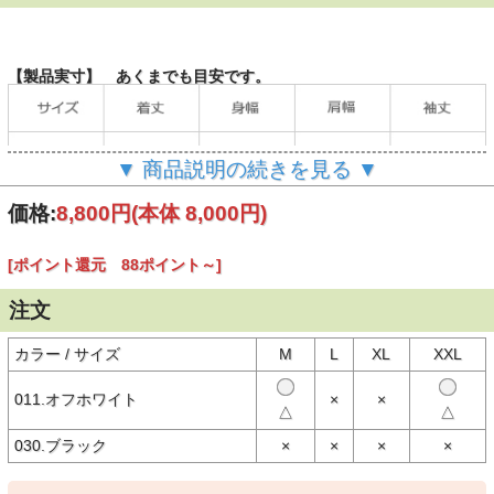
【製品実寸】 あくまでも目安です。
▼ 商品説明の続きを見る ▼
価格:
8,800円
(本体 8,000円)
[ポイント還元 88ポイント～]
注文
（単位：cm）
カラー / サイズ
M
L
XL
XXL
当店の計測方法はこちらをご確認ください。
011.オフホワイト
×
×
△
△
【商品説明】
030.ブラック
×
×
×
×
映画「THE WILD ONE（邦題：乱暴者）」をモチーフとしたTOYS
McCOY（トイズマッコイ）のプリントTシャツ。